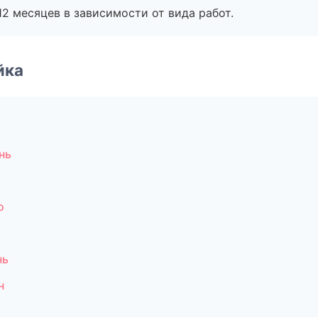
2 месяцев в зависимости от вида работ.
йка
нь
о
нь
н