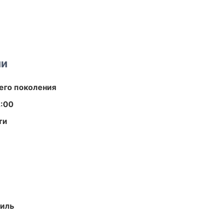
ми
его поколения
2:00
ти
иль