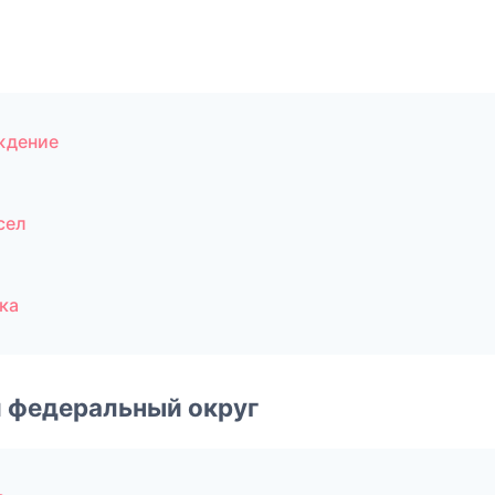
ждение
сел
ка
 федеральный округ