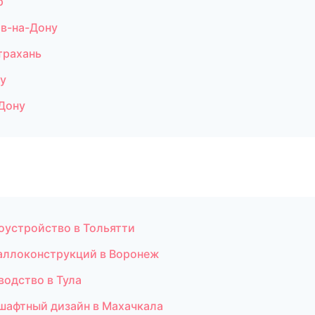
р
в-на-Дону
трахань
у
Дону
оустройство в Тольятти
аллоконструкций в Воронеж
водство в Тула
шафтный дизайн в Махачкала