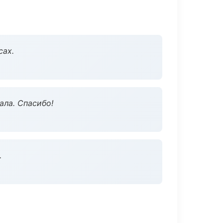
сах.
ала. Спасибо!
.