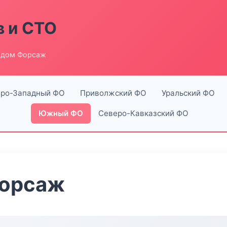
в и СТО
одом Форсаж
ро-Западный ФО
Приволжский ФО
Уральский ФО
Южный ФО
Северо-Кавказский ФО
Форсаж