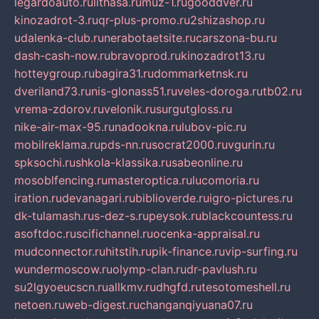
legardoauto.ru
lithasa.ru
muz-1.ru
gooddver.ru
kinozadrot-3.ru
qr-plus-promo.ru
2shizashop.ru
udalenka-club.ru
nerabotaetsite.ru
carszona-bu.ru
dash-cash-now.ru
bravoprod.ru
kinozadrot13.ru
hotteygroup.ru
bagira31.ru
dommarketnsk.ru
dveriland73.ru
nis-glonass51.ru
veles-doroga.ru
tb02.ru
vrema-zdorov.ru
velonik.ru
surgutgloss.ru
nike-air-max-95.ru
nadookna.ru
lubov-pic.ru
mobilreklama.ru
pds-nn.ru
socrat2000.ru
vgurin.ru
spksochi.ru
shkola-klassika.ru
sabeonline.ru
mosoblfencing.ru
masteroptica.ru
lucomoria.ru
iration.ru
devanagari.ru
biblioverde.ru
igro-pictures.ru
dk-tulamash.ru
s-dez-s.ru
peysok.ru
blackcountess.ru
asoftdoc.ru
scifichannel.ru
ocenka-appraisal.ru
mudconnector.ru
hitstih.ru
pik-finance.ru
vip-surfing.ru
wundermoscow.ru
olymp-clan.ru
dr-pavlush.ru
su2lgyoeucscn.ru
allkmv.ru
dhgfd.ru
tesotomeshell.ru
netoen.ru
web-digest.ru
changanqiyuana07.ru