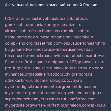
Актуальный каталог компаний по всей России
t25-tractor.ru
nashicveti.ru
alutex.spb.ru
fas.ru
gbmk.spb.ru
romania-today.ru
novoizol.ru
airheat-spb.ru
fisika.home.nov.ru
orakul.spb.ru
demo.home.nov.ru
mnso.ru
home.nov.ru
cemko.ru
comp-land.org
7gazet.ru
bicom-oil.ru
superiorsearch.ru
bulgarianedvizhimost.ru
sn-hram.ru
senovosti.ru
fexer.ru
snite-mebel.ru
anamvkusno.ru
technosaratov.ru
0sporte.ru
9rota-game.ru
bigbad.ru
227gp.ru
wes-ex.ru
pro-kirpichi.ru
israelsale.ru
black-lady.ru
stroy-db.com
mynances.org
ladalike.ru
zozor.ru
dvigremont.ru
odnokartinki.ru
htccare.ru
blogizotovoy.ru
oysters-digital.ru
o-remonte.org
remontdoma.com
myremont.org
portal-remonta.org
vyitikho.ru
mirjon.ru
superdeutsch.ru
mycrazystars.ru
filosofyfree.com
mypetslife.org
warren-buffett.org
greleon.com
sp-or.ru