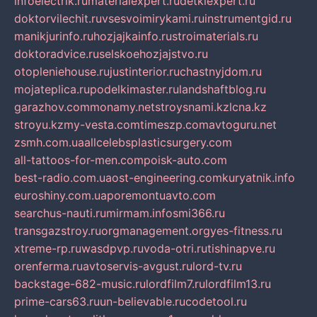
infoelectrik.ru
materialexpert.ru
detkiexpert.ru
doktorvilechit.ru
vsesvoimirykami.ru
instrumentgid.ru
manikjurinfo.ru
hozjajkainfo.ru
stroimaterials.ru
doktoradvice.ru
selskoehozjajstvo.ru
otopleniehouse.ru
justinterior.ru
chastnyjdom.ru
mojateplica.ru
podelkimaster.ru
landshaftblog.ru
garazhov.com
monamy.net
stroysnami.kz
lcna.kz
stroyu.kz
my-vesta.com
timeszp.com
avtoguru.net
zsmh.com.ua
allcelebsplasticsurgery.com
all-tattoos-for-men.com
poisk-auto.com
best-radio.com.ua
ost-engineering.com
kuryatnik.info
euroshiny.com.ua
poremontuavto.com
searchus-nauti.ru
mirmam.info
smi366.ru
transgazstroy.ru
orgmanagement.org
yes-fitness.ru
xtreme-rp.ru
wasdpvp.ru
voda-otri.ru
tishinapve.ru
orenferma.ru
avtoservis-avgust.ru
lord-tv.ru
backstage-682-music.ru
lordfilm7.ru
lordfilm13.ru
prime-cars63.ru
un-believable.ru
codetool.ru