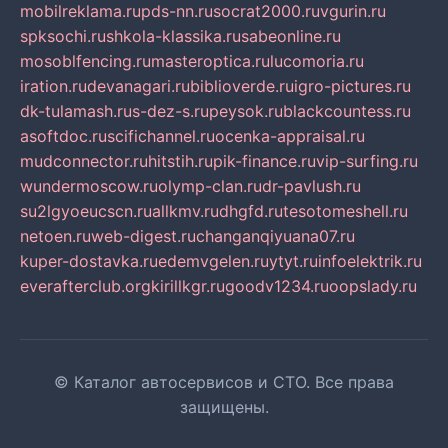
mobilreklama.ru
pds-nn.ru
socrat2000.ru
vgurin.ru
spksochi.ru
shkola-klassika.ru
sabeonline.ru
mosoblfencing.ru
masteroptica.ru
lucomoria.ru
iration.ru
devanagari.ru
biblioverde.ru
igro-pictures.ru
dk-tulamash.ru
s-dez-s.ru
peysok.ru
blackcountess.ru
asoftdoc.ru
scifichannel.ru
ocenka-appraisal.ru
mudconnector.ru
hitstih.ru
pik-finance.ru
vip-surfing.ru
wundermoscow.ru
olymp-clan.ru
dr-pavlush.ru
su2lgyoeucscn.ru
allkmv.ru
dhgfd.ru
tesotomeshell.ru
netoen.ru
web-digest.ru
changanqiyuana07.ru
kuper-dostavka.ru
edemvgelen.ru
ytyt.ru
infoelektrik.ru
everafterclub.org
kirillkgr.ru
goodv1234.ru
oopslady.ru
© Каталог автосервисов и СТО. Все права
защищены.