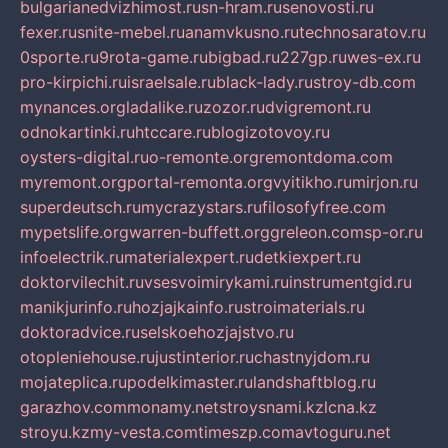
bulgarianedvizhimost.ru
sn-hram.ru
senovosti.ru
fexer.ru
snite-mebel.ru
anamvkusno.ru
technosaratov.ru
0sporte.ru
9rota-game.ru
bigbad.ru
227gp.ru
wes-ex.ru
pro-kirpichi.ru
israelsale.ru
black-lady.ru
stroy-db.com
mynances.org
ladalike.ru
zozor.ru
dvigremont.ru
odnokartinki.ru
htccare.ru
blogizotovoy.ru
oysters-digital.ru
o-remonte.org
remontdoma.com
myremont.org
portal-remonta.org
vyitikho.ru
mirjon.ru
superdeutsch.ru
mycrazystars.ru
filosofyfree.com
mypetslife.org
warren-buffett.org
greleon.com
sp-or.ru
infoelectrik.ru
materialexpert.ru
detkiexpert.ru
doktorvilechit.ru
vsesvoimirykami.ru
instrumentgid.ru
manikjurinfo.ru
hozjajkainfo.ru
stroimaterials.ru
doktoradvice.ru
selskoehozjajstvo.ru
otopleniehouse.ru
justinterior.ru
chastnyjdom.ru
mojateplica.ru
podelkimaster.ru
landshaftblog.ru
garazhov.com
monamy.net
stroysnami.kz
lcna.kz
stroyu.kz
my-vesta.com
timeszp.com
avtoguru.net