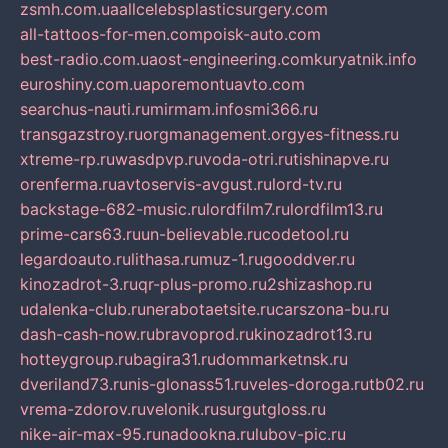
zsmh.com.ua
allcelebsplasticsurgery.com
all-tattoos-for-men.com
poisk-auto.com
best-radio.com.ua
ost-engineering.com
kuryatnik.info
euroshiny.com.ua
poremontuavto.com
searchus-nauti.ru
mirmam.info
smi366.ru
transgazstroy.ru
orgmanagement.org
yes-fitness.ru
xtreme-rp.ru
wasdpvp.ru
voda-otri.ru
tishinapve.ru
orenferma.ru
avtoservis-avgust.ru
lord-tv.ru
backstage-682-music.ru
lordfilm7.ru
lordfilm13.ru
prime-cars63.ru
un-believable.ru
codetool.ru
legardoauto.ru
lithasa.ru
muz-1.ru
gooddver.ru
kinozadrot-3.ru
qr-plus-promo.ru
2shizashop.ru
udalenka-club.ru
nerabotaetsite.ru
carszona-bu.ru
dash-cash-now.ru
bravoprod.ru
kinozadrot13.ru
hotteygroup.ru
bagira31.ru
dommarketnsk.ru
dveriland73.ru
nis-glonass51.ru
veles-doroga.ru
tb02.ru
vrema-zdorov.ru
velonik.ru
surgutgloss.ru
nike-air-max-95.ru
nadookna.ru
lubov-pic.ru