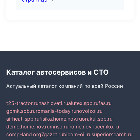
Каталог автосервисов и СТО
Актуальный каталог компаний по всей России
t25-tractor.ru
nashicveti.ru
alutex.spb.ru
fas.ru
gbmk.spb.ru
romania-today.ru
novoizol.ru
airheat-spb.ru
fisika.home.nov.ru
orakul.spb.ru
demo.home.nov.ru
mnso.ru
home.nov.ru
cemko.ru
comp-land.org
7gazet.ru
bicom-oil.ru
superiorsearch.ru