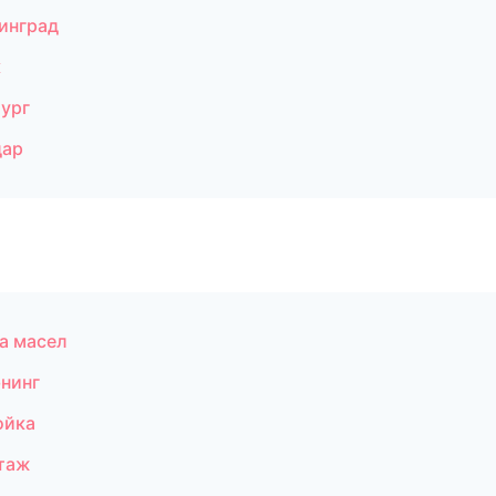
инград
к
ург
дар
а масел
нинг
ойка
таж