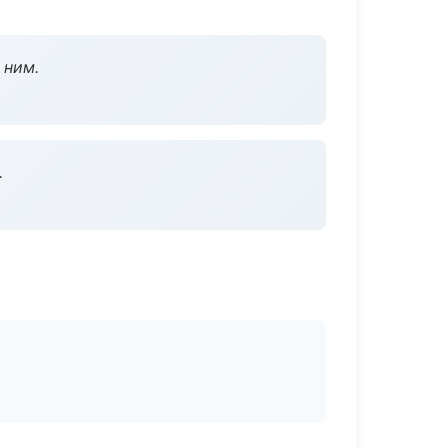
 ним.
.