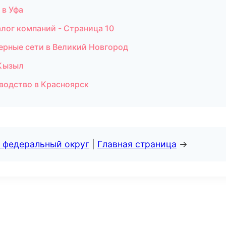
 в Уфа
лог компаний - Страница 10
ерные сети в Великий Новгород
 Кызыл
водство в Красноярск
 федеральный округ
|
Главная страница
→