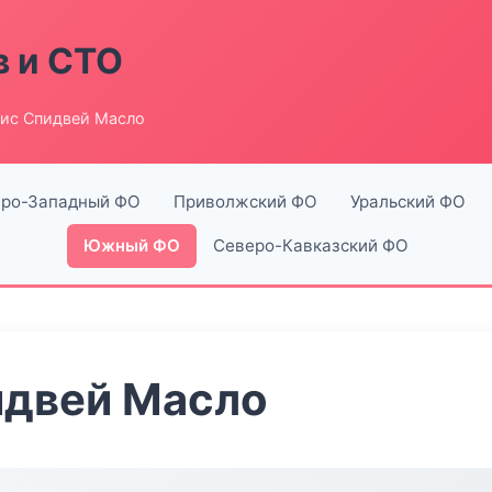
в и СТО
ис Спидвей Масло
ро-Западный ФО
Приволжский ФО
Уральский ФО
Южный ФО
Северо-Кавказский ФО
идвей Масло