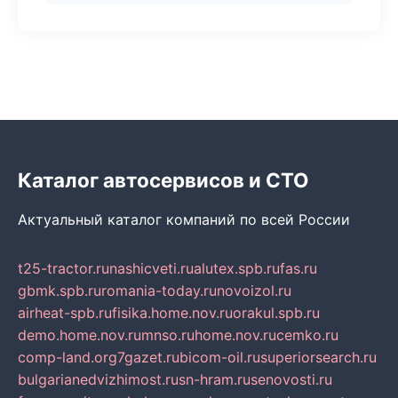
Каталог автосервисов и СТО
Актуальный каталог компаний по всей России
t25-tractor.ru
nashicveti.ru
alutex.spb.ru
fas.ru
gbmk.spb.ru
romania-today.ru
novoizol.ru
airheat-spb.ru
fisika.home.nov.ru
orakul.spb.ru
demo.home.nov.ru
mnso.ru
home.nov.ru
cemko.ru
comp-land.org
7gazet.ru
bicom-oil.ru
superiorsearch.ru
bulgarianedvizhimost.ru
sn-hram.ru
senovosti.ru