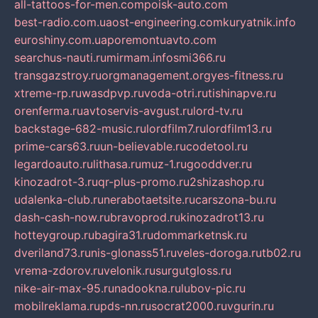
all-tattoos-for-men.com
poisk-auto.com
best-radio.com.ua
ost-engineering.com
kuryatnik.info
euroshiny.com.ua
poremontuavto.com
searchus-nauti.ru
mirmam.info
smi366.ru
transgazstroy.ru
orgmanagement.org
yes-fitness.ru
xtreme-rp.ru
wasdpvp.ru
voda-otri.ru
tishinapve.ru
orenferma.ru
avtoservis-avgust.ru
lord-tv.ru
backstage-682-music.ru
lordfilm7.ru
lordfilm13.ru
prime-cars63.ru
un-believable.ru
codetool.ru
legardoauto.ru
lithasa.ru
muz-1.ru
gooddver.ru
kinozadrot-3.ru
qr-plus-promo.ru
2shizashop.ru
udalenka-club.ru
nerabotaetsite.ru
carszona-bu.ru
dash-cash-now.ru
bravoprod.ru
kinozadrot13.ru
hotteygroup.ru
bagira31.ru
dommarketnsk.ru
dveriland73.ru
nis-glonass51.ru
veles-doroga.ru
tb02.ru
vrema-zdorov.ru
velonik.ru
surgutgloss.ru
nike-air-max-95.ru
nadookna.ru
lubov-pic.ru
mobilreklama.ru
pds-nn.ru
socrat2000.ru
vgurin.ru