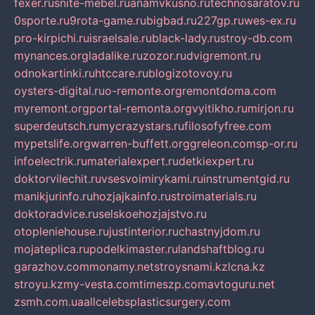
fexer.ru
snite-mebel.ru
anamvkusno.ru
technosaratov.ru
0sporte.ru
9rota-game.ru
bigbad.ru
227gp.ru
wes-ex.ru
pro-kirpichi.ru
israelsale.ru
black-lady.ru
stroy-db.com
mynances.org
ladalike.ru
zozor.ru
dvigremont.ru
odnokartinki.ru
htccare.ru
blogizotovoy.ru
oysters-digital.ru
o-remonte.org
remontdoma.com
myremont.org
portal-remonta.org
vyitikho.ru
mirjon.ru
superdeutsch.ru
mycrazystars.ru
filosofyfree.com
mypetslife.org
warren-buffett.org
greleon.com
sp-or.ru
infoelectrik.ru
materialexpert.ru
detkiexpert.ru
doktorvilechit.ru
vsesvoimirykami.ru
instrumentgid.ru
manikjurinfo.ru
hozjajkainfo.ru
stroimaterials.ru
doktoradvice.ru
selskoehozjajstvo.ru
otopleniehouse.ru
justinterior.ru
chastnyjdom.ru
mojateplica.ru
podelkimaster.ru
landshaftblog.ru
garazhov.com
monamy.net
stroysnami.kz
lcna.kz
stroyu.kz
my-vesta.com
timeszp.com
avtoguru.net
zsmh.com.ua
allcelebsplasticsurgery.com