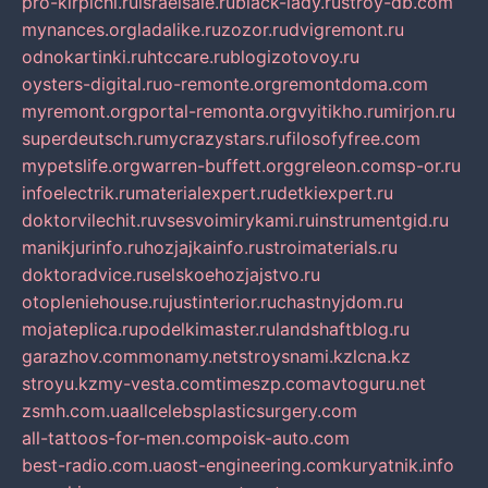
pro-kirpichi.ru
israelsale.ru
black-lady.ru
stroy-db.com
mynances.org
ladalike.ru
zozor.ru
dvigremont.ru
odnokartinki.ru
htccare.ru
blogizotovoy.ru
oysters-digital.ru
o-remonte.org
remontdoma.com
myremont.org
portal-remonta.org
vyitikho.ru
mirjon.ru
superdeutsch.ru
mycrazystars.ru
filosofyfree.com
mypetslife.org
warren-buffett.org
greleon.com
sp-or.ru
infoelectrik.ru
materialexpert.ru
detkiexpert.ru
doktorvilechit.ru
vsesvoimirykami.ru
instrumentgid.ru
manikjurinfo.ru
hozjajkainfo.ru
stroimaterials.ru
doktoradvice.ru
selskoehozjajstvo.ru
otopleniehouse.ru
justinterior.ru
chastnyjdom.ru
mojateplica.ru
podelkimaster.ru
landshaftblog.ru
garazhov.com
monamy.net
stroysnami.kz
lcna.kz
stroyu.kz
my-vesta.com
timeszp.com
avtoguru.net
zsmh.com.ua
allcelebsplasticsurgery.com
all-tattoos-for-men.com
poisk-auto.com
best-radio.com.ua
ost-engineering.com
kuryatnik.info