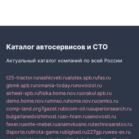
Каталог автосервисов и СТО
Актуальный каталог компаний по всей России
t25-tractor.ru
nashicveti.ru
alutex.spb.ru
fas.ru
gbmk.spb.ru
romania-today.ru
novoizol.ru
airheat-spb.ru
fisika.home.nov.ru
orakul.spb.ru
demo.home.nov.ru
mnso.ru
home.nov.ru
cemko.ru
comp-land.org
7gazet.ru
bicom-oil.ru
superiorsearch.ru
bulgarianedvizhimost.ru
sn-hram.ru
senovosti.ru
fexer.ru
snite-mebel.ru
anamvkusno.ru
technosaratov.ru
0sporte.ru
9rota-game.ru
bigbad.ru
227gp.ru
wes-ex.ru