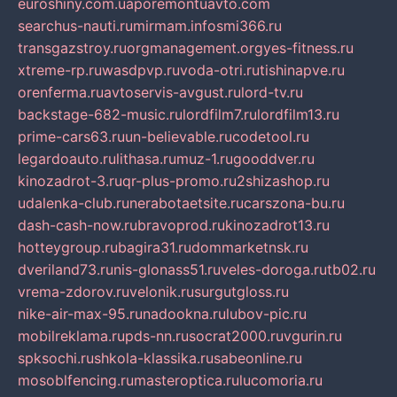
euroshiny.com.ua
poremontuavto.com
searchus-nauti.ru
mirmam.info
smi366.ru
transgazstroy.ru
orgmanagement.org
yes-fitness.ru
xtreme-rp.ru
wasdpvp.ru
voda-otri.ru
tishinapve.ru
orenferma.ru
avtoservis-avgust.ru
lord-tv.ru
backstage-682-music.ru
lordfilm7.ru
lordfilm13.ru
prime-cars63.ru
un-believable.ru
codetool.ru
legardoauto.ru
lithasa.ru
muz-1.ru
gooddver.ru
kinozadrot-3.ru
qr-plus-promo.ru
2shizashop.ru
udalenka-club.ru
nerabotaetsite.ru
carszona-bu.ru
dash-cash-now.ru
bravoprod.ru
kinozadrot13.ru
hotteygroup.ru
bagira31.ru
dommarketnsk.ru
dveriland73.ru
nis-glonass51.ru
veles-doroga.ru
tb02.ru
vrema-zdorov.ru
velonik.ru
surgutgloss.ru
nike-air-max-95.ru
nadookna.ru
lubov-pic.ru
mobilreklama.ru
pds-nn.ru
socrat2000.ru
vgurin.ru
spksochi.ru
shkola-klassika.ru
sabeonline.ru
mosoblfencing.ru
masteroptica.ru
lucomoria.ru