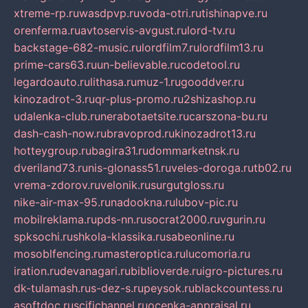
xtreme-rp.ru
wasdpvp.ru
voda-otri.ru
tishinapve.ru
orenferma.ru
avtoservis-avgust.ru
lord-tv.ru
backstage-682-music.ru
lordfilm7.ru
lordfilm13.ru
prime-cars63.ru
un-believable.ru
codetool.ru
legardoauto.ru
lithasa.ru
muz-1.ru
gooddver.ru
kinozadrot-3.ru
qr-plus-promo.ru
2shizashop.ru
udalenka-club.ru
nerabotaetsite.ru
carszona-bu.ru
dash-cash-now.ru
bravoprod.ru
kinozadrot13.ru
hotteygroup.ru
bagira31.ru
dommarketnsk.ru
dveriland73.ru
nis-glonass51.ru
veles-doroga.ru
tb02.ru
vrema-zdorov.ru
velonik.ru
surgutgloss.ru
nike-air-max-95.ru
nadookna.ru
lubov-pic.ru
mobilreklama.ru
pds-nn.ru
socrat2000.ru
vgurin.ru
spksochi.ru
shkola-klassika.ru
sabeonline.ru
mosoblfencing.ru
masteroptica.ru
lucomoria.ru
iration.ru
devanagari.ru
biblioverde.ru
igro-pictures.ru
dk-tulamash.ru
s-dez-s.ru
peysok.ru
blackcountess.ru
asoftdoc.ru
scifichannel.ru
ocenka-appraisal.ru