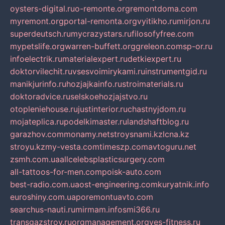
oysters-digital.ru
o-remonte.org
remontdoma.com
myremont.org
portal-remonta.org
vyitikho.ru
mirjon.ru
superdeutsch.ru
mycrazystars.ru
filosofyfree.com
mypetslife.org
warren-buffett.org
greleon.com
sp-or.ru
infoelectrik.ru
materialexpert.ru
detkiexpert.ru
doktorvilechit.ru
vsesvoimirykami.ru
instrumentgid.ru
manikjurinfo.ru
hozjajkainfo.ru
stroimaterials.ru
doktoradvice.ru
selskoehozjajstvo.ru
otopleniehouse.ru
justinterior.ru
chastnyjdom.ru
mojateplica.ru
podelkimaster.ru
landshaftblog.ru
garazhov.com
monamy.net
stroysnami.kz
lcna.kz
stroyu.kz
my-vesta.com
timeszp.com
avtoguru.net
zsmh.com.ua
allcelebsplasticsurgery.com
all-tattoos-for-men.com
poisk-auto.com
best-radio.com.ua
ost-engineering.com
kuryatnik.info
euroshiny.com.ua
poremontuavto.com
searchus-nauti.ru
mirmam.info
smi366.ru
transgazstroy.ru
orgmanagement.org
yes-fitness.ru