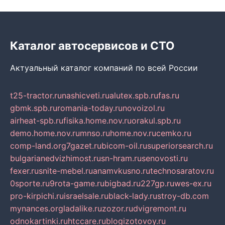
Каталог автосервисов и СТО
Актуальный каталог компаний по всей России
t25-tractor.ru
nashicveti.ru
alutex.spb.ru
fas.ru
gbmk.spb.ru
romania-today.ru
novoizol.ru
airheat-spb.ru
fisika.home.nov.ru
orakul.spb.ru
demo.home.nov.ru
mnso.ru
home.nov.ru
cemko.ru
comp-land.org
7gazet.ru
bicom-oil.ru
superiorsearch.ru
bulgarianedvizhimost.ru
sn-hram.ru
senovosti.ru
fexer.ru
snite-mebel.ru
anamvkusno.ru
technosaratov.ru
0sporte.ru
9rota-game.ru
bigbad.ru
227gp.ru
wes-ex.ru
pro-kirpichi.ru
israelsale.ru
black-lady.ru
stroy-db.com
mynances.org
ladalike.ru
zozor.ru
dvigremont.ru
odnokartinki.ru
htccare.ru
blogizotovoy.ru