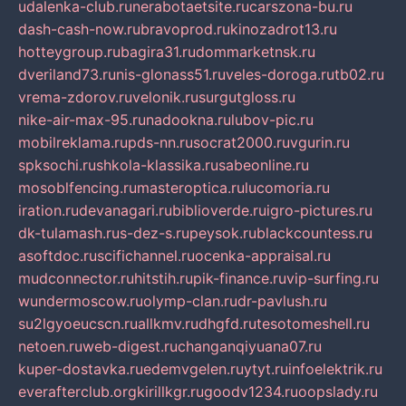
udalenka-club.ru
nerabotaetsite.ru
carszona-bu.ru
dash-cash-now.ru
bravoprod.ru
kinozadrot13.ru
hotteygroup.ru
bagira31.ru
dommarketnsk.ru
dveriland73.ru
nis-glonass51.ru
veles-doroga.ru
tb02.ru
vrema-zdorov.ru
velonik.ru
surgutgloss.ru
nike-air-max-95.ru
nadookna.ru
lubov-pic.ru
mobilreklama.ru
pds-nn.ru
socrat2000.ru
vgurin.ru
spksochi.ru
shkola-klassika.ru
sabeonline.ru
mosoblfencing.ru
masteroptica.ru
lucomoria.ru
iration.ru
devanagari.ru
biblioverde.ru
igro-pictures.ru
dk-tulamash.ru
s-dez-s.ru
peysok.ru
blackcountess.ru
asoftdoc.ru
scifichannel.ru
ocenka-appraisal.ru
mudconnector.ru
hitstih.ru
pik-finance.ru
vip-surfing.ru
wundermoscow.ru
olymp-clan.ru
dr-pavlush.ru
su2lgyoeucscn.ru
allkmv.ru
dhgfd.ru
tesotomeshell.ru
netoen.ru
web-digest.ru
changanqiyuana07.ru
kuper-dostavka.ru
edemvgelen.ru
ytyt.ru
infoelektrik.ru
everafterclub.org
kirillkgr.ru
goodv1234.ru
oopslady.ru