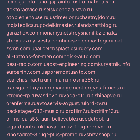
manikjurinfo.ru
hozjajkainfo.ru
stroimaterials.ru
doktoradvice.ru
selskoehozjajstvo.ru
otopleniehouse.ru
justinterior.ru
chastnyjdom.ru
mojateplica.ru
podelkimaster.ru
landshaftblog.ru
garazhov.com
monamy.net
stroysnami.kz
lcna.kz
stroyu.kz
my-vesta.com
timeszp.com
avtoguru.net
zsmh.com.ua
allcelebsplasticsurgery.com
all-tattoos-for-men.com
poisk-auto.com
best-radio.com.ua
ost-engineering.com
kuryatnik.info
euroshiny.com.ua
poremontuavto.com
searchus-nauti.ru
mirmam.info
smi366.ru
transgazstroy.ru
orgmanagement.org
yes-fitness.ru
xtreme-rp.ru
wasdpvp.ru
voda-otri.ru
tishinapve.ru
orenferma.ru
avtoservis-avgust.ru
lord-tv.ru
backstage-682-music.ru
lordfilm7.ru
lordfilm13.ru
prime-cars63.ru
un-believable.ru
codetool.ru
legardoauto.ru
lithasa.ru
muz-1.ru
gooddver.ru
kinozadrot-3.ru
qr-plus-promo.ru
2shizashop.ru