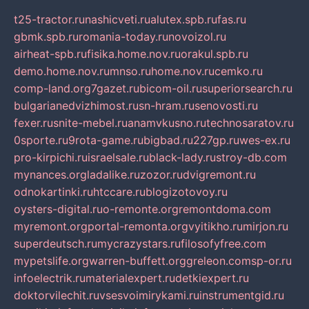
t25-tractor.ru
nashicveti.ru
alutex.spb.ru
fas.ru
gbmk.spb.ru
romania-today.ru
novoizol.ru
airheat-spb.ru
fisika.home.nov.ru
orakul.spb.ru
demo.home.nov.ru
mnso.ru
home.nov.ru
cemko.ru
comp-land.org
7gazet.ru
bicom-oil.ru
superiorsearch.ru
bulgarianedvizhimost.ru
sn-hram.ru
senovosti.ru
fexer.ru
snite-mebel.ru
anamvkusno.ru
technosaratov.ru
0sporte.ru
9rota-game.ru
bigbad.ru
227gp.ru
wes-ex.ru
pro-kirpichi.ru
israelsale.ru
black-lady.ru
stroy-db.com
mynances.org
ladalike.ru
zozor.ru
dvigremont.ru
odnokartinki.ru
htccare.ru
blogizotovoy.ru
oysters-digital.ru
o-remonte.org
remontdoma.com
myremont.org
portal-remonta.org
vyitikho.ru
mirjon.ru
superdeutsch.ru
mycrazystars.ru
filosofyfree.com
mypetslife.org
warren-buffett.org
greleon.com
sp-or.ru
infoelectrik.ru
materialexpert.ru
detkiexpert.ru
doktorvilechit.ru
vsesvoimirykami.ru
instrumentgid.ru