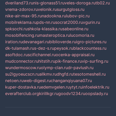
dveriland73.ru
nis-glonass51.ru
veles-doroga.ru
tb02.ru
vrema-zdorov.ru
velonik.ru
surgutgloss.ru
nike-air-max-95.ru
nadookna.ru
lubov-pic.ru
mobilreklama.ru
pds-nn.ru
socrat2000.ru
vgurin.ru
spksochi.ru
shkola-klassika.ru
sabeonline.ru
mosoblfencing.ru
masteroptica.ru
lucomoria.ru
iration.ru
devanagari.ru
biblioverde.ru
igro-pictures.ru
dk-tulamash.ru
s-dez-s.ru
peysok.ru
blackcountess.ru
asoftdoc.ru
scifichannel.ru
ocenka-appraisal.ru
mudconnector.ru
hitstih.ru
pik-finance.ru
vip-surfing.ru
wundermoscow.ru
olymp-clan.ru
dr-pavlush.ru
su2lgyoeucscn.ru
allkmv.ru
dhgfd.ru
tesotomeshell.ru
netoen.ru
web-digest.ru
changanqiyuana07.ru
kuper-dostavka.ru
edemvgelen.ru
ytyt.ru
infoelektrik.ru
everafterclub.org
kirillkgr.ru
goodv1234.ru
oopslady.ru