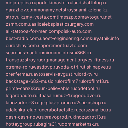
mojateplica.ru
podelkimaster.ru
landshaftblog.ru
garazhov.com
monamy.net
stroysnami.kz
lcna.kz
stroyu.kz
my-vesta.com
timeszp.com
avtoguru.net
zsmh.com.ua
allcelebsplasticsurgery.com
all-tattoos-for-men.com
poisk-auto.com
best-radio.com.ua
ost-engineering.com
kuryatnik.info
euroshiny.com.ua
poremontuavto.com
searchus-nauti.ru
mirmam.info
smi366.ru
transgazstroy.ru
orgmanagement.org
yes-fitness.ru
xtreme-rp.ru
wasdpvp.ru
voda-otri.ru
tishinapve.ru
orenferma.ru
avtoservis-avgust.ru
lord-tv.ru
backstage-682-music.ru
lordfilm7.ru
lordfilm13.ru
prime-cars63.ru
un-believable.ru
codetool.ru
legardoauto.ru
lithasa.ru
muz-1.ru
gooddver.ru
kinozadrot-3.ru
qr-plus-promo.ru
2shizashop.ru
udalenka-club.ru
nerabotaetsite.ru
carszona-bu.ru
dash-cash-now.ru
bravoprod.ru
kinozadrot13.ru
hotteygroup.ru
bagira31.ru
dommarketnsk.ru