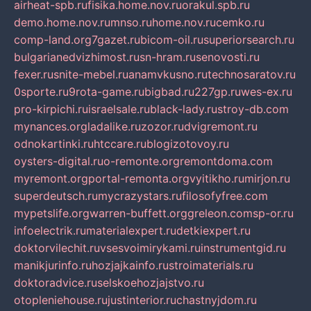
airheat-spb.ru
fisika.home.nov.ru
orakul.spb.ru
demo.home.nov.ru
mnso.ru
home.nov.ru
cemko.ru
comp-land.org
7gazet.ru
bicom-oil.ru
superiorsearch.ru
bulgarianedvizhimost.ru
sn-hram.ru
senovosti.ru
fexer.ru
snite-mebel.ru
anamvkusno.ru
technosaratov.ru
0sporte.ru
9rota-game.ru
bigbad.ru
227gp.ru
wes-ex.ru
pro-kirpichi.ru
israelsale.ru
black-lady.ru
stroy-db.com
mynances.org
ladalike.ru
zozor.ru
dvigremont.ru
odnokartinki.ru
htccare.ru
blogizotovoy.ru
oysters-digital.ru
o-remonte.org
remontdoma.com
myremont.org
portal-remonta.org
vyitikho.ru
mirjon.ru
superdeutsch.ru
mycrazystars.ru
filosofyfree.com
mypetslife.org
warren-buffett.org
greleon.com
sp-or.ru
infoelectrik.ru
materialexpert.ru
detkiexpert.ru
doktorvilechit.ru
vsesvoimirykami.ru
instrumentgid.ru
manikjurinfo.ru
hozjajkainfo.ru
stroimaterials.ru
doktoradvice.ru
selskoehozjajstvo.ru
otopleniehouse.ru
justinterior.ru
chastnyjdom.ru