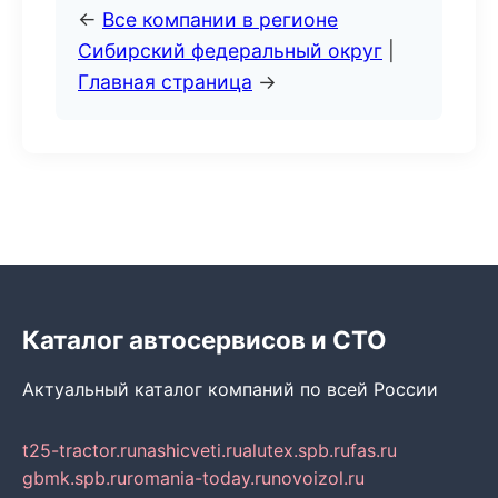
←
Все компании в регионе
Сибирский федеральный округ
|
Главная страница
→
Каталог автосервисов и СТО
Актуальный каталог компаний по всей России
t25-tractor.ru
nashicveti.ru
alutex.spb.ru
fas.ru
gbmk.spb.ru
romania-today.ru
novoizol.ru