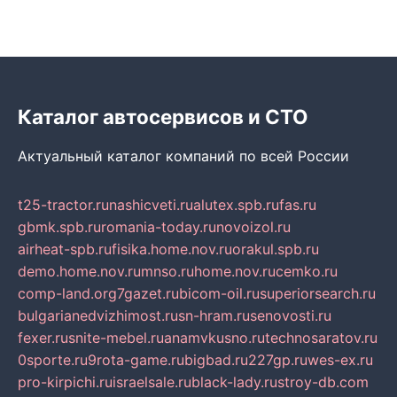
Каталог автосервисов и СТО
Актуальный каталог компаний по всей России
t25-tractor.ru
nashicveti.ru
alutex.spb.ru
fas.ru
gbmk.spb.ru
romania-today.ru
novoizol.ru
airheat-spb.ru
fisika.home.nov.ru
orakul.spb.ru
demo.home.nov.ru
mnso.ru
home.nov.ru
cemko.ru
comp-land.org
7gazet.ru
bicom-oil.ru
superiorsearch.ru
bulgarianedvizhimost.ru
sn-hram.ru
senovosti.ru
fexer.ru
snite-mebel.ru
anamvkusno.ru
technosaratov.ru
0sporte.ru
9rota-game.ru
bigbad.ru
227gp.ru
wes-ex.ru
pro-kirpichi.ru
israelsale.ru
black-lady.ru
stroy-db.com