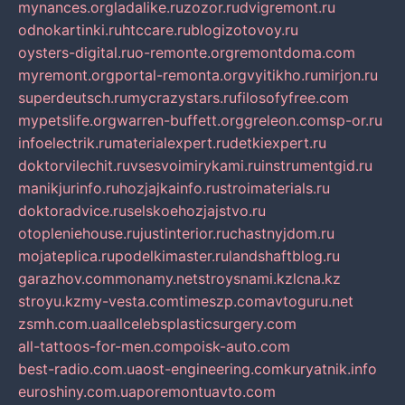
mynances.org
ladalike.ru
zozor.ru
dvigremont.ru
odnokartinki.ru
htccare.ru
blogizotovoy.ru
oysters-digital.ru
o-remonte.org
remontdoma.com
myremont.org
portal-remonta.org
vyitikho.ru
mirjon.ru
superdeutsch.ru
mycrazystars.ru
filosofyfree.com
mypetslife.org
warren-buffett.org
greleon.com
sp-or.ru
infoelectrik.ru
materialexpert.ru
detkiexpert.ru
doktorvilechit.ru
vsesvoimirykami.ru
instrumentgid.ru
manikjurinfo.ru
hozjajkainfo.ru
stroimaterials.ru
doktoradvice.ru
selskoehozjajstvo.ru
otopleniehouse.ru
justinterior.ru
chastnyjdom.ru
mojateplica.ru
podelkimaster.ru
landshaftblog.ru
garazhov.com
monamy.net
stroysnami.kz
lcna.kz
stroyu.kz
my-vesta.com
timeszp.com
avtoguru.net
zsmh.com.ua
allcelebsplasticsurgery.com
all-tattoos-for-men.com
poisk-auto.com
best-radio.com.ua
ost-engineering.com
kuryatnik.info
euroshiny.com.ua
poremontuavto.com