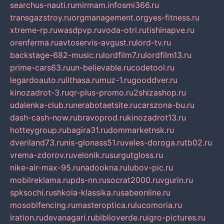
searchus-nauti.ru
mirmam.info
smi366.ru
transgazstroy.ru
orgmanagement.org
yes-fitness.ru
xtreme-rp.ru
wasdpvp.ru
voda-otri.ru
tishinapve.ru
orenferma.ru
avtoservis-avgust.ru
lord-tv.ru
backstage-682-music.ru
lordfilm7.ru
lordfilm13.ru
prime-cars63.ru
un-believable.ru
codetool.ru
legardoauto.ru
lithasa.ru
muz-1.ru
gooddver.ru
kinozadrot-3.ru
qr-plus-promo.ru
2shizashop.ru
udalenka-club.ru
nerabotaetsite.ru
carszona-bu.ru
dash-cash-now.ru
bravoprod.ru
kinozadrot13.ru
hotteygroup.ru
bagira31.ru
dommarketnsk.ru
dveriland73.ru
nis-glonass51.ru
veles-doroga.ru
tb02.ru
vrema-zdorov.ru
velonik.ru
surgutgloss.ru
nike-air-max-95.ru
nadookna.ru
lubov-pic.ru
mobilreklama.ru
pds-nn.ru
socrat2000.ru
vgurin.ru
spksochi.ru
shkola-klassika.ru
sabeonline.ru
mosoblfencing.ru
masteroptica.ru
lucomoria.ru
iration.ru
devanagari.ru
biblioverde.ru
igro-pictures.ru