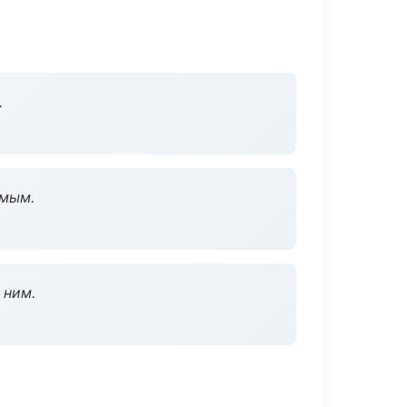
.
омым.
 ним.