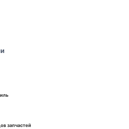
ми
иль
ов запчастей