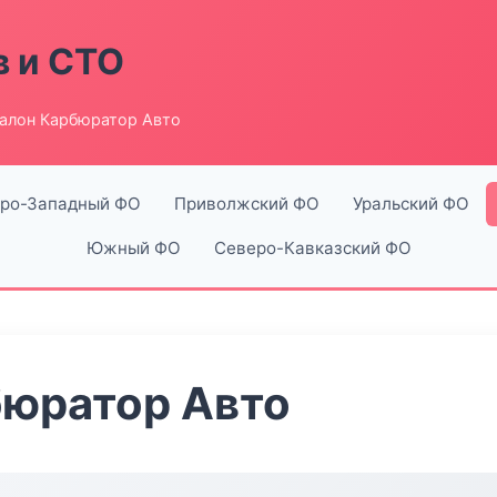
в и СТО
алон Карбюратор Авто
ро-Западный ФО
Приволжский ФО
Уральский ФО
Южный ФО
Северо-Кавказский ФО
бюратор Авто