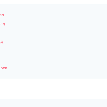
ар
рад
ад
ирск