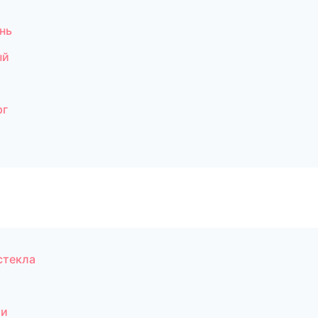
нь
ый
рг
стекла
ти