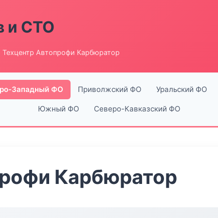
в и СТО
 Техцентр Автопрофи Карбюратор
ро-Западный ФО
Приволжский ФО
Уральский ФО
Южный ФО
Северо-Кавказский ФО
профи Карбюратор