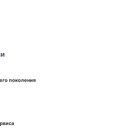
ми
его поколения
рвиса