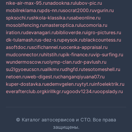
nike-air-max-95.ru
nadookna.ru
lubov-pic.ru
mobilreklama.ru
pds-nn.ru
socrat2000.ru
vgurin.ru
spksochi.ru
shkola-klassika.ru
sabeonline.ru
mosoblfencing.ru
masteroptica.ru
lucomoria.ru
iration.ru
devanagari.ru
biblioverde.ru
igro-pictures.ru
dk-tulamash.ru
s-dez-s.ru
peysok.ru
blackcountess.ru
asoftdoc.ru
scifichannel.ru
ocenka-appraisal.ru
mudconnector.ru
hitstih.ru
pik-finance.ru
vip-surfing.ru
wundermoscow.ru
olymp-clan.ru
dr-pavlush.ru
su2lgyoeucscn.ru
allkmv.ru
dhgfd.ru
tesotomeshell.ru
netoen.ru
web-digest.ru
changanqiyuana07.ru
kuper-dostavka.ru
edemvgelen.ru
ytyt.ru
infoelektrik.ru
everafterclub.org
kirillkgr.ru
goodv1234.ru
oopslady.ru
© Каталог автосервисов и СТО. Все права
защищены.