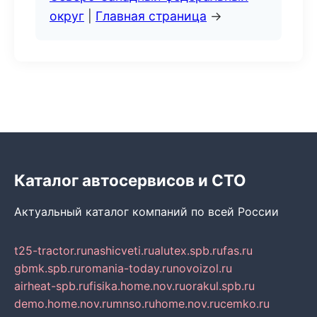
округ
|
Главная страница
→
Каталог автосервисов и СТО
Актуальный каталог компаний по всей России
t25-tractor.ru
nashicveti.ru
alutex.spb.ru
fas.ru
gbmk.spb.ru
romania-today.ru
novoizol.ru
airheat-spb.ru
fisika.home.nov.ru
orakul.spb.ru
demo.home.nov.ru
mnso.ru
home.nov.ru
cemko.ru