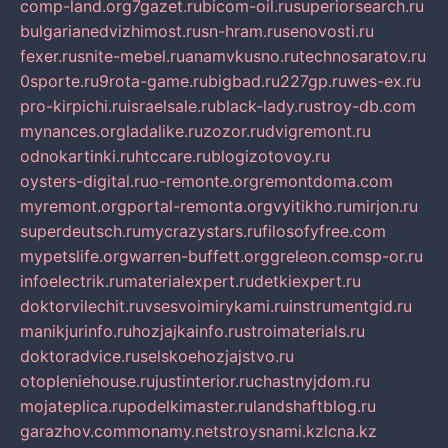
comp-land.org
7gazet.ru
bicom-oil.ru
superiorsearch.ru
bulgarianedvizhimost.ru
sn-hram.ru
senovosti.ru
fexer.ru
snite-mebel.ru
anamvkusno.ru
technosaratov.ru
0sporte.ru
9rota-game.ru
bigbad.ru
227gp.ru
wes-ex.ru
pro-kirpichi.ru
israelsale.ru
black-lady.ru
stroy-db.com
mynances.org
ladalike.ru
zozor.ru
dvigremont.ru
odnokartinki.ru
htccare.ru
blogizotovoy.ru
oysters-digital.ru
o-remonte.org
remontdoma.com
myremont.org
portal-remonta.org
vyitikho.ru
mirjon.ru
superdeutsch.ru
mycrazystars.ru
filosofyfree.com
mypetslife.org
warren-buffett.org
greleon.com
sp-or.ru
infoelectrik.ru
materialexpert.ru
detkiexpert.ru
doktorvilechit.ru
vsesvoimirykami.ru
instrumentgid.ru
manikjurinfo.ru
hozjajkainfo.ru
stroimaterials.ru
doktoradvice.ru
selskoehozjajstvo.ru
otopleniehouse.ru
justinterior.ru
chastnyjdom.ru
mojateplica.ru
podelkimaster.ru
landshaftblog.ru
garazhov.com
monamy.net
stroysnami.kz
lcna.kz