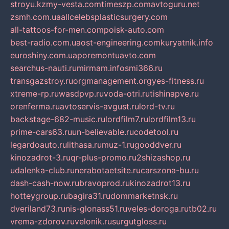
stroyu.kz
my-vesta.com
timeszp.com
avtoguru.net
zsmh.com.ua
allcelebsplasticsurgery.com
all-tattoos-for-men.com
poisk-auto.com
best-radio.com.ua
ost-engineering.com
kuryatnik.info
euroshiny.com.ua
poremontuavto.com
searchus-nauti.ru
mirmam.info
smi366.ru
transgazstroy.ru
orgmanagement.org
yes-fitness.ru
xtreme-rp.ru
wasdpvp.ru
voda-otri.ru
tishinapve.ru
orenferma.ru
avtoservis-avgust.ru
lord-tv.ru
backstage-682-music.ru
lordfilm7.ru
lordfilm13.ru
prime-cars63.ru
un-believable.ru
codetool.ru
legardoauto.ru
lithasa.ru
muz-1.ru
gooddver.ru
kinozadrot-3.ru
qr-plus-promo.ru
2shizashop.ru
udalenka-club.ru
nerabotaetsite.ru
carszona-bu.ru
dash-cash-now.ru
bravoprod.ru
kinozadrot13.ru
hotteygroup.ru
bagira31.ru
dommarketnsk.ru
dveriland73.ru
nis-glonass51.ru
veles-doroga.ru
tb02.ru
vrema-zdorov.ru
velonik.ru
surgutgloss.ru