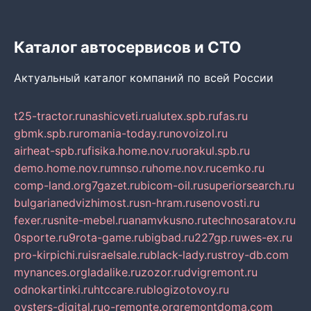
Каталог автосервисов и СТО
Актуальный каталог компаний по всей России
t25-tractor.ru
nashicveti.ru
alutex.spb.ru
fas.ru
gbmk.spb.ru
romania-today.ru
novoizol.ru
airheat-spb.ru
fisika.home.nov.ru
orakul.spb.ru
demo.home.nov.ru
mnso.ru
home.nov.ru
cemko.ru
comp-land.org
7gazet.ru
bicom-oil.ru
superiorsearch.ru
bulgarianedvizhimost.ru
sn-hram.ru
senovosti.ru
fexer.ru
snite-mebel.ru
anamvkusno.ru
technosaratov.ru
0sporte.ru
9rota-game.ru
bigbad.ru
227gp.ru
wes-ex.ru
pro-kirpichi.ru
israelsale.ru
black-lady.ru
stroy-db.com
mynances.org
ladalike.ru
zozor.ru
dvigremont.ru
odnokartinki.ru
htccare.ru
blogizotovoy.ru
oysters-digital.ru
o-remonte.org
remontdoma.com