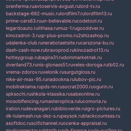
orenferma.ru
avtoservis-avgust.ru
lord-tv.ru
backstage-682-music.ru
lordfilm7.ru
lordfilm13.ru
prime-cars63.ru
un-believable.ru
codetool.ru
legardoauto.ru
lithasa.ru
muz-1.ru
gooddver.ru
kinozadrot-3.ru
qr-plus-promo.ru
2shizashop.ru
udalenka-club.ru
nerabotaetsite.ru
carszona-bu.ru
dash-cash-now.ru
bravoprod.ru
kinozadrot13.ru
hotteygroup.ru
bagira31.ru
dommarketnsk.ru
dveriland73.ru
nis-glonass51.ru
veles-doroga.ru
tb02.ru
vrema-zdorov.ru
velonik.ru
surgutgloss.ru
nike-air-max-95.ru
nadookna.ru
lubov-pic.ru
mobilreklama.ru
pds-nn.ru
socrat2000.ru
vgurin.ru
spksochi.ru
shkola-klassika.ru
sabeonline.ru
mosoblfencing.ru
masteroptica.ru
lucomoria.ru
iration.ru
devanagari.ru
biblioverde.ru
igro-pictures.ru
dk-tulamash.ru
s-dez-s.ru
peysok.ru
blackcountess.ru
asoftdoc.ru
scifichannel.ru
ocenka-appraisal.ru
mudconnector.ru
hitstih.ru
pik-finance.ru
vip-surfing.ru