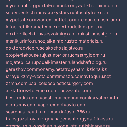
myremont.org
portal-remonta.org
vyitikho.ru
mirjon.ru
superdeutsch.ru
mycrazystars.ru
filosofyfree.com
mypetslife.org
warren-buffett.org
greleon.com
sp-or.ru
infoelectrik.ru
materialexpert.ru
detkiexpert.ru
doktorvilechit.ru
vsesvoimirykami.ru
instrumentgid.ru
manikjurinfo.ru
hozjajkainfo.ru
stroimaterials.ru
doktoradvice.ru
selskoehozjajstvo.ru
otopleniehouse.ru
justinterior.ru
chastnyjdom.ru
mojateplica.ru
podelkimaster.ru
landshaftblog.ru
garazhov.com
monamy.net
stroysnami.kz
lcna.kz
stroyu.kz
my-vesta.com
timeszp.com
avtoguru.net
zsmh.com.ua
allcelebsplasticsurgery.com
all-tattoos-for-men.com
poisk-auto.com
best-radio.com.ua
ost-engineering.com
kuryatnik.info
euroshiny.com.ua
poremontuavto.com
searchus-nauti.ru
mirmam.info
smi366.ru
transgazstroy.ru
orgmanagement.org
yes-fitness.ru
xtreme-rp.ru
wasdpvp.ru
voda-otri.ru
tishinapve.ru