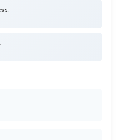
сах.
.