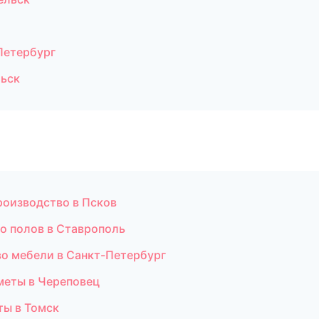
Петербург
льск
роизводство в Псков
о полов в Ставрополь
во мебели в Санкт-Петербург
меты в Череповец
ты в Томск