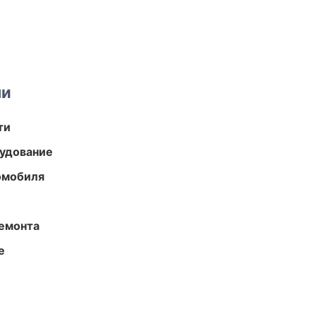
ми
ти
удование
омобиля
ремонта
е