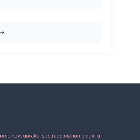
→
home.nov.ru
orakul.spb.ru
demo.home.nov.ru