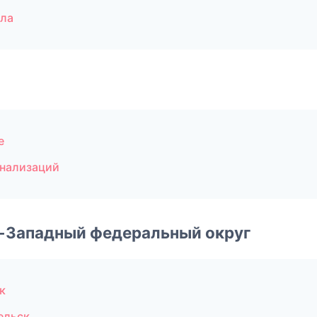
ла
е
гнализаций
о-Западный федеральный округ
к
ельск