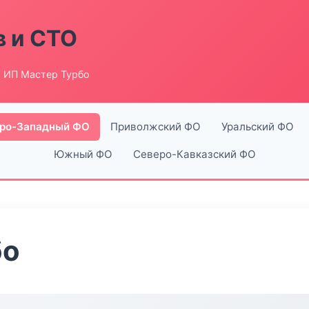
в и СТО
 ИП Мастер Турбо
ро-Западный ФО
Приволжский ФО
Уральский ФО
Южный ФО
Северо-Кавказский ФО
бо