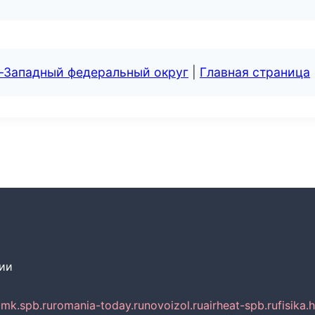
о-Западный федеральный округ
|
Главная страница
сии
mk.spb.ru
romania-today.ru
novoizol.ru
airheat-spb.ru
fisika.