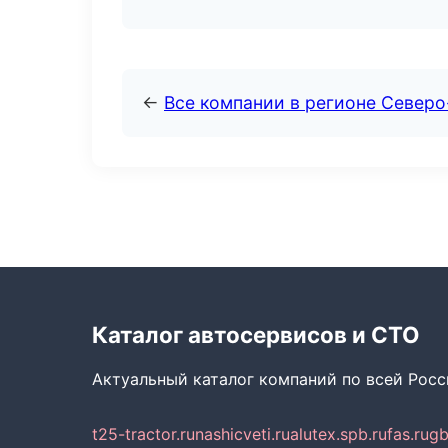
←
Все компании в регионе Север
Каталог автосервисов и СТО
Актуальный каталог компаний по всей Рос
t25-tractor.ru
nashicveti.ru
alutex.spb.ru
fas.ru
gb