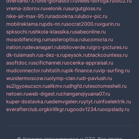
dveriland73.ru
nis-glonass51.ru
veles-doroga.ru
tb02.ru
vrema-zdorov.ru
velonik.ru
surgutgloss.ru
nike-air-max-95.ru
nadookna.ru
lubov-pic.ru
mobilreklama.ru
pds-nn.ru
socrat2000.ru
vgurin.ru
spksochi.ru
shkola-klassika.ru
sabeonline.ru
mosoblfencing.ru
masteroptica.ru
lucomoria.ru
iration.ru
devanagari.ru
biblioverde.ru
igro-pictures.ru
dk-tulamash.ru
s-dez-s.ru
peysok.ru
blackcountess.ru
asoftdoc.ru
scifichannel.ru
ocenka-appraisal.ru
mudconnector.ru
hitstih.ru
pik-finance.ru
vip-surfing.ru
wundermoscow.ru
olymp-clan.ru
dr-pavlush.ru
su2lgyoeucscn.ru
allkmv.ru
dhgfd.ru
tesotomeshell.ru
netoen.ru
web-digest.ru
changanqiyuana07.ru
kuper-dostavka.ru
edemvgelen.ru
ytyt.ru
infoelektrik.ru
everafterclub.org
kirillkgr.ru
goodv1234.ru
oopslady.ru