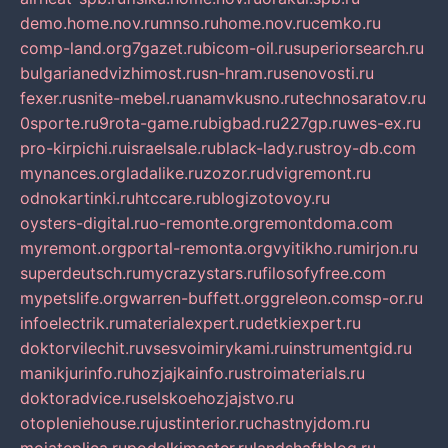
demo.home.nov.ru
mnso.ru
home.nov.ru
cemko.ru
comp-land.org
7gazet.ru
bicom-oil.ru
superiorsearch.ru
bulgarianedvizhimost.ru
sn-hram.ru
senovosti.ru
fexer.ru
snite-mebel.ru
anamvkusno.ru
technosaratov.ru
0sporte.ru
9rota-game.ru
bigbad.ru
227gp.ru
wes-ex.ru
pro-kirpichi.ru
israelsale.ru
black-lady.ru
stroy-db.com
mynances.org
ladalike.ru
zozor.ru
dvigremont.ru
odnokartinki.ru
htccare.ru
blogizotovoy.ru
oysters-digital.ru
o-remonte.org
remontdoma.com
myremont.org
portal-remonta.org
vyitikho.ru
mirjon.ru
superdeutsch.ru
mycrazystars.ru
filosofyfree.com
mypetslife.org
warren-buffett.org
greleon.com
sp-or.ru
infoelectrik.ru
materialexpert.ru
detkiexpert.ru
doktorvilechit.ru
vsesvoimirykami.ru
instrumentgid.ru
manikjurinfo.ru
hozjajkainfo.ru
stroimaterials.ru
doktoradvice.ru
selskoehozjajstvo.ru
otopleniehouse.ru
justinterior.ru
chastnyjdom.ru