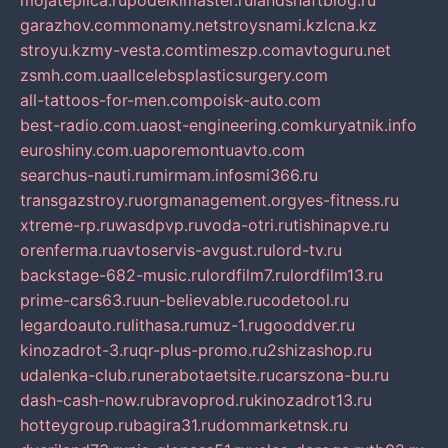
mojateplica.ru
podelkimaster.ru
landshaftblog.ru
garazhov.com
monamy.net
stroysnami.kz
lcna.kz
stroyu.kz
my-vesta.com
timeszp.com
avtoguru.net
zsmh.com.ua
allcelebsplasticsurgery.com
all-tattoos-for-men.com
poisk-auto.com
best-radio.com.ua
ost-engineering.com
kuryatnik.info
euroshiny.com.ua
poremontuavto.com
searchus-nauti.ru
mirmam.info
smi366.ru
transgazstroy.ru
orgmanagement.org
yes-fitness.ru
xtreme-rp.ru
wasdpvp.ru
voda-otri.ru
tishinapve.ru
orenferma.ru
avtoservis-avgust.ru
lord-tv.ru
backstage-682-music.ru
lordfilm7.ru
lordfilm13.ru
prime-cars63.ru
un-believable.ru
codetool.ru
legardoauto.ru
lithasa.ru
muz-1.ru
gooddver.ru
kinozadrot-3.ru
qr-plus-promo.ru
2shizashop.ru
udalenka-club.ru
nerabotaetsite.ru
carszona-bu.ru
dash-cash-now.ru
bravoprod.ru
kinozadrot13.ru
hotteygroup.ru
bagira31.ru
dommarketnsk.ru