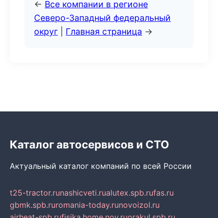
←
Все компании в регионе
Северо-Западный федеральный
округ
|
Главная страница
→
Каталог автосервисов и СТО
Актуальный каталог компаний по всей России
t25-tractor.ru
nashicveti.ru
alutex.spb.ru
fas.ru
gbmk.spb.ru
romania-today.ru
novoizol.ru
airheat-spb.ru
fisika.home.nov.ru
orakul.spb.ru