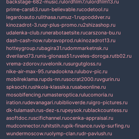
backstage-682-music.ru
lordfilm7.ru
lordfilm13.ru
prime-cars63.ru
un-believable.ru
codetool.ru
legardoauto.ru
lithasa.ru
muz-1.ru
gooddver.ru
kinozadrot-3.ru
qr-plus-promo.ru
2shizashop.ru
udalenka-club.ru
nerabotaetsite.ru
carszona-bu.ru
dash-cash-now.ru
bravoprod.ru
kinozadrot13.ru
hotteygroup.ru
bagira31.ru
dommarketnsk.ru
dveriland73.ru
nis-glonass51.ru
veles-doroga.ru
tb02.ru
vrema-zdorov.ru
velonik.ru
surgutgloss.ru
nike-air-max-95.ru
nadookna.ru
lubov-pic.ru
mobilreklama.ru
pds-nn.ru
socrat2000.ru
vgurin.ru
spksochi.ru
shkola-klassika.ru
sabeonline.ru
mosoblfencing.ru
masteroptica.ru
lucomoria.ru
iration.ru
devanagari.ru
biblioverde.ru
igro-pictures.ru
dk-tulamash.ru
s-dez-s.ru
peysok.ru
blackcountess.ru
asoftdoc.ru
scifichannel.ru
ocenka-appraisal.ru
mudconnector.ru
hitstih.ru
pik-finance.ru
vip-surfing.ru
wundermoscow.ru
olymp-clan.ru
dr-pavlush.ru