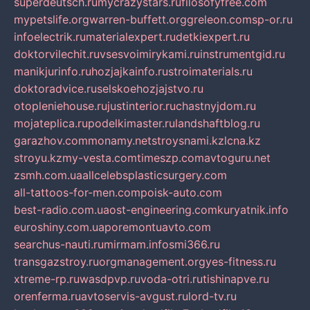
superdeutsch.ru
mycrazystars.ru
filosofyfree.com
mypetslife.org
warren-buffett.org
greleon.com
sp-or.ru
infoelectrik.ru
materialexpert.ru
detkiexpert.ru
doktorvilechit.ru
vsesvoimirykami.ru
instrumentgid.ru
manikjurinfo.ru
hozjajkainfo.ru
stroimaterials.ru
doktoradvice.ru
selskoehozjajstvo.ru
otopleniehouse.ru
justinterior.ru
chastnyjdom.ru
mojateplica.ru
podelkimaster.ru
landshaftblog.ru
garazhov.com
monamy.net
stroysnami.kz
lcna.kz
stroyu.kz
my-vesta.com
timeszp.com
avtoguru.net
zsmh.com.ua
allcelebsplasticsurgery.com
all-tattoos-for-men.com
poisk-auto.com
best-radio.com.ua
ost-engineering.com
kuryatnik.info
euroshiny.com.ua
poremontuavto.com
searchus-nauti.ru
mirmam.info
smi366.ru
transgazstroy.ru
orgmanagement.org
yes-fitness.ru
xtreme-rp.ru
wasdpvp.ru
voda-otri.ru
tishinapve.ru
orenferma.ru
avtoservis-avgust.ru
lord-tv.ru