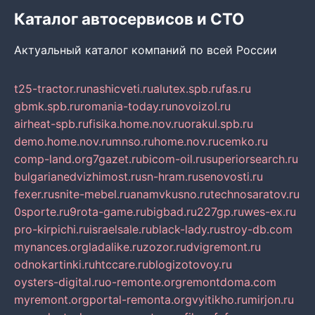
Каталог автосервисов и СТО
Актуальный каталог компаний по всей России
t25-tractor.ru
nashicveti.ru
alutex.spb.ru
fas.ru
gbmk.spb.ru
romania-today.ru
novoizol.ru
airheat-spb.ru
fisika.home.nov.ru
orakul.spb.ru
demo.home.nov.ru
mnso.ru
home.nov.ru
cemko.ru
comp-land.org
7gazet.ru
bicom-oil.ru
superiorsearch.ru
bulgarianedvizhimost.ru
sn-hram.ru
senovosti.ru
fexer.ru
snite-mebel.ru
anamvkusno.ru
technosaratov.ru
0sporte.ru
9rota-game.ru
bigbad.ru
227gp.ru
wes-ex.ru
pro-kirpichi.ru
israelsale.ru
black-lady.ru
stroy-db.com
mynances.org
ladalike.ru
zozor.ru
dvigremont.ru
odnokartinki.ru
htccare.ru
blogizotovoy.ru
oysters-digital.ru
o-remonte.org
remontdoma.com
myremont.org
portal-remonta.org
vyitikho.ru
mirjon.ru