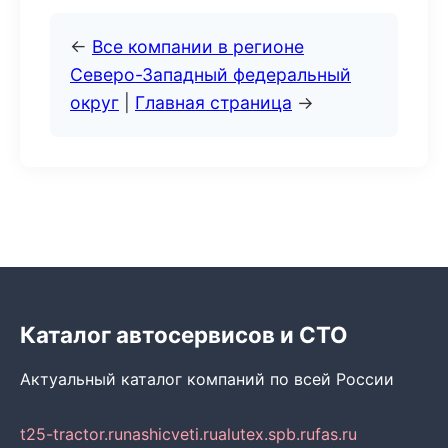
←
Все компании в регионе
Северо-Западный федеральный
округ
|
Главная страница
→
Каталог автосервисов и СТО
Актуальный каталог компаний по всей России
t25-tractor.ru
nashicveti.ru
alutex.spb.ru
fas.ru