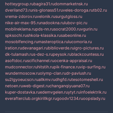
hotteygroup.ru
bagira31.ru
dommarketnsk.ru
dveriland73.ru
nis-glonass51.ru
veles-doroga.ru
tb02.ru
vrema-zdorov.ru
velonik.ru
surgutgloss.ru
nike-air-max-95.ru
nadookna.ru
lubov-pic.ru
mobilreklama.ru
pds-nn.ru
socrat2000.ru
vgurin.ru
spksochi.ru
shkola-klassika.ru
sabeonline.ru
mosoblfencing.ru
masteroptica.ru
lucomoria.ru
iration.ru
devanagari.ru
biblioverde.ru
igro-pictures.ru
dk-tulamash.ru
s-dez-s.ru
peysok.ru
blackcountess.ru
asoftdoc.ru
scifichannel.ru
ocenka-appraisal.ru
mudconnector.ru
hitstih.ru
pik-finance.ru
vip-surfing.ru
wundermoscow.ru
olymp-clan.ru
dr-pavlush.ru
su2lgyoeucscn.ru
allkmv.ru
dhgfd.ru
tesotomeshell.ru
netoen.ru
web-digest.ru
changanqiyuana07.ru
kuper-dostavka.ru
edemvgelen.ru
ytyt.ru
infoelektrik.ru
everafterclub.org
kirillkgr.ru
goodv1234.ru
oopslady.ru