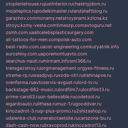
otopleniehouse.ru
justinterior.ru
chastnyjdom.ru
mojateplica.ru
podelkimaster.ru
landshaftblog.ru
garazhov.com
monamy.net
stroysnami.kz
lcna.kz
stroyu.kz
my-vesta.com
timeszp.com
avtoguru.net
zsmh.com.ua
allcelebsplasticsurgery.com
all-tattoos-for-men.com
poisk-auto.com
best-radio.com.ua
ost-engineering.com
kuryatnik.info
euroshiny.com.ua
poremontuavto.com
searchus-nauti.ru
mirmam.info
smi366.ru
transgazstroy.ru
orgmanagement.org
yes-fitness.ru
xtreme-rp.ru
wasdpvp.ru
voda-otri.ru
tishinapve.ru
orenferma.ru
avtoservis-avgust.ru
lord-tv.ru
backstage-682-music.ru
lordfilm7.ru
lordfilm13.ru
prime-cars63.ru
un-believable.ru
codetool.ru
legardoauto.ru
lithasa.ru
muz-1.ru
gooddver.ru
kinozadrot-3.ru
qr-plus-promo.ru
2shizashop.ru
udalenka-club.ru
nerabotaetsite.ru
carszona-bu.ru
dash-cash-now.ru
bravoprod.ru
kinozadrot13.ru