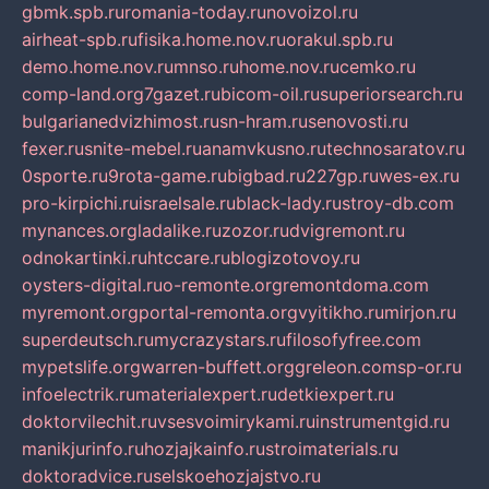
gbmk.spb.ru
romania-today.ru
novoizol.ru
airheat-spb.ru
fisika.home.nov.ru
orakul.spb.ru
demo.home.nov.ru
mnso.ru
home.nov.ru
cemko.ru
comp-land.org
7gazet.ru
bicom-oil.ru
superiorsearch.ru
bulgarianedvizhimost.ru
sn-hram.ru
senovosti.ru
fexer.ru
snite-mebel.ru
anamvkusno.ru
technosaratov.ru
0sporte.ru
9rota-game.ru
bigbad.ru
227gp.ru
wes-ex.ru
pro-kirpichi.ru
israelsale.ru
black-lady.ru
stroy-db.com
mynances.org
ladalike.ru
zozor.ru
dvigremont.ru
odnokartinki.ru
htccare.ru
blogizotovoy.ru
oysters-digital.ru
o-remonte.org
remontdoma.com
myremont.org
portal-remonta.org
vyitikho.ru
mirjon.ru
superdeutsch.ru
mycrazystars.ru
filosofyfree.com
mypetslife.org
warren-buffett.org
greleon.com
sp-or.ru
infoelectrik.ru
materialexpert.ru
detkiexpert.ru
doktorvilechit.ru
vsesvoimirykami.ru
instrumentgid.ru
manikjurinfo.ru
hozjajkainfo.ru
stroimaterials.ru
doktoradvice.ru
selskoehozjajstvo.ru