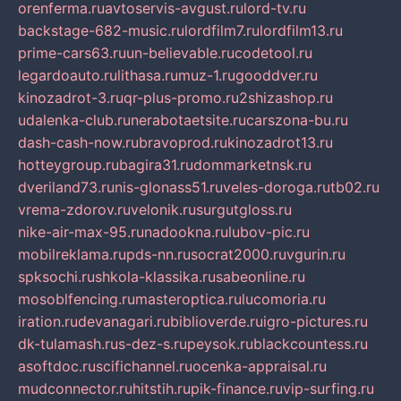
orenferma.ru
avtoservis-avgust.ru
lord-tv.ru
backstage-682-music.ru
lordfilm7.ru
lordfilm13.ru
prime-cars63.ru
un-believable.ru
codetool.ru
legardoauto.ru
lithasa.ru
muz-1.ru
gooddver.ru
kinozadrot-3.ru
qr-plus-promo.ru
2shizashop.ru
udalenka-club.ru
nerabotaetsite.ru
carszona-bu.ru
dash-cash-now.ru
bravoprod.ru
kinozadrot13.ru
hotteygroup.ru
bagira31.ru
dommarketnsk.ru
dveriland73.ru
nis-glonass51.ru
veles-doroga.ru
tb02.ru
vrema-zdorov.ru
velonik.ru
surgutgloss.ru
nike-air-max-95.ru
nadookna.ru
lubov-pic.ru
mobilreklama.ru
pds-nn.ru
socrat2000.ru
vgurin.ru
spksochi.ru
shkola-klassika.ru
sabeonline.ru
mosoblfencing.ru
masteroptica.ru
lucomoria.ru
iration.ru
devanagari.ru
biblioverde.ru
igro-pictures.ru
dk-tulamash.ru
s-dez-s.ru
peysok.ru
blackcountess.ru
asoftdoc.ru
scifichannel.ru
ocenka-appraisal.ru
mudconnector.ru
hitstih.ru
pik-finance.ru
vip-surfing.ru