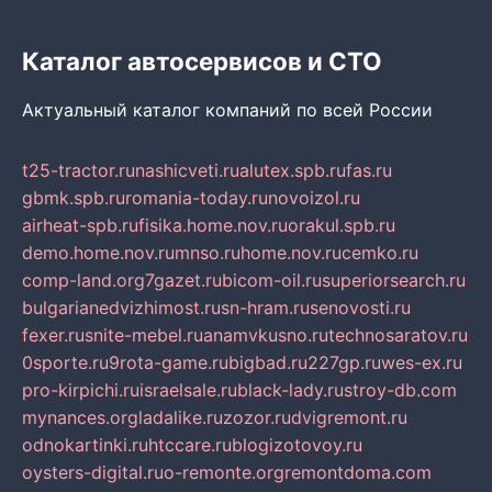
Каталог автосервисов и СТО
Актуальный каталог компаний по всей России
t25-tractor.ru
nashicveti.ru
alutex.spb.ru
fas.ru
gbmk.spb.ru
romania-today.ru
novoizol.ru
airheat-spb.ru
fisika.home.nov.ru
orakul.spb.ru
demo.home.nov.ru
mnso.ru
home.nov.ru
cemko.ru
comp-land.org
7gazet.ru
bicom-oil.ru
superiorsearch.ru
bulgarianedvizhimost.ru
sn-hram.ru
senovosti.ru
fexer.ru
snite-mebel.ru
anamvkusno.ru
technosaratov.ru
0sporte.ru
9rota-game.ru
bigbad.ru
227gp.ru
wes-ex.ru
pro-kirpichi.ru
israelsale.ru
black-lady.ru
stroy-db.com
mynances.org
ladalike.ru
zozor.ru
dvigremont.ru
odnokartinki.ru
htccare.ru
blogizotovoy.ru
oysters-digital.ru
o-remonte.org
remontdoma.com