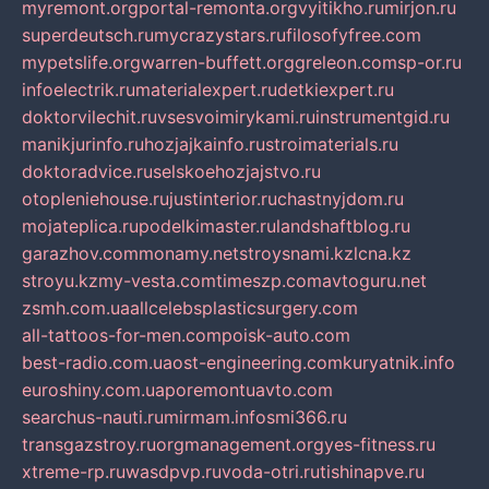
myremont.org
portal-remonta.org
vyitikho.ru
mirjon.ru
superdeutsch.ru
mycrazystars.ru
filosofyfree.com
mypetslife.org
warren-buffett.org
greleon.com
sp-or.ru
infoelectrik.ru
materialexpert.ru
detkiexpert.ru
doktorvilechit.ru
vsesvoimirykami.ru
instrumentgid.ru
manikjurinfo.ru
hozjajkainfo.ru
stroimaterials.ru
doktoradvice.ru
selskoehozjajstvo.ru
otopleniehouse.ru
justinterior.ru
chastnyjdom.ru
mojateplica.ru
podelkimaster.ru
landshaftblog.ru
garazhov.com
monamy.net
stroysnami.kz
lcna.kz
stroyu.kz
my-vesta.com
timeszp.com
avtoguru.net
zsmh.com.ua
allcelebsplasticsurgery.com
all-tattoos-for-men.com
poisk-auto.com
best-radio.com.ua
ost-engineering.com
kuryatnik.info
euroshiny.com.ua
poremontuavto.com
searchus-nauti.ru
mirmam.info
smi366.ru
transgazstroy.ru
orgmanagement.org
yes-fitness.ru
xtreme-rp.ru
wasdpvp.ru
voda-otri.ru
tishinapve.ru