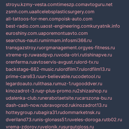
stroyu.kz
my-vesta.com
timeszp.com
avtoguru.net
zsmh.com.ua
allcelebsplasticsurgery.com
all-tattoos-for-men.com
poisk-auto.com
best-radio.com.ua
ost-engineering.com
kuryatnik.info
euroshiny.com.ua
poremontuavto.com
searchus-nauti.ru
mirmam.info
smi366.ru
transgazstroy.ru
orgmanagement.org
yes-fitness.ru
xtreme-rp.ru
wasdpvp.ru
voda-otri.ru
tishinapve.ru
orenferma.ru
avtoservis-avgust.ru
lord-tv.ru
backstage-682-music.ru
lordfilm7.ru
lordfilm13.ru
prime-cars63.ru
un-believable.ru
codetool.ru
legardoauto.ru
lithasa.ru
muz-1.ru
gooddver.ru
kinozadrot-3.ru
qr-plus-promo.ru
2shizashop.ru
udalenka-club.ru
nerabotaetsite.ru
carszona-bu.ru
dash-cash-now.ru
bravoprod.ru
kinozadrot13.ru
hotteygroup.ru
bagira31.ru
dommarketnsk.ru
dveriland73.ru
nis-glonass51.ru
veles-doroga.ru
tb02.ru
vrema-zdorov.ru
velonik.ru
surgutgloss.ru