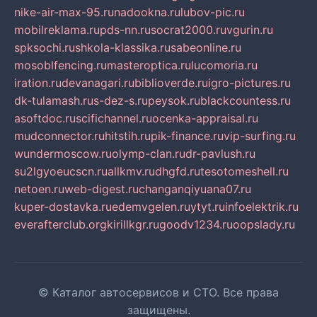
nike-air-max-95.ru
nadookna.ru
lubov-pic.ru
mobilreklama.ru
pds-nn.ru
socrat2000.ru
vgurin.ru
spksochi.ru
shkola-klassika.ru
sabeonline.ru
mosoblfencing.ru
masteroptica.ru
lucomoria.ru
iration.ru
devanagari.ru
biblioverde.ru
igro-pictures.ru
dk-tulamash.ru
s-dez-s.ru
peysok.ru
blackcountess.ru
asoftdoc.ru
scifichannel.ru
ocenka-appraisal.ru
mudconnector.ru
hitstih.ru
pik-finance.ru
vip-surfing.ru
wundermoscow.ru
olymp-clan.ru
dr-pavlush.ru
su2lgyoeucscn.ru
allkmv.ru
dhgfd.ru
tesotomeshell.ru
netoen.ru
web-digest.ru
changanqiyuana07.ru
kuper-dostavka.ru
edemvgelen.ru
ytyt.ru
infoelektrik.ru
everafterclub.org
kirillkgr.ru
goodv1234.ru
oopslady.ru
© Каталог автосервисов и СТО. Все права
защищены.