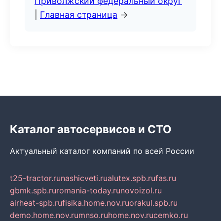
Приволжский федеральный округ
|
Главная страница
→
Каталог автосервисов и СТО
Актуальный каталог компаний по всей России
t25-tractor.ru
nashicveti.ru
alutex.spb.ru
fas.ru
gbmk.spb.ru
romania-today.ru
novoizol.ru
airheat-spb.ru
fisika.home.nov.ru
orakul.spb.ru
demo.home.nov.ru
mnso.ru
home.nov.ru
cemko.ru