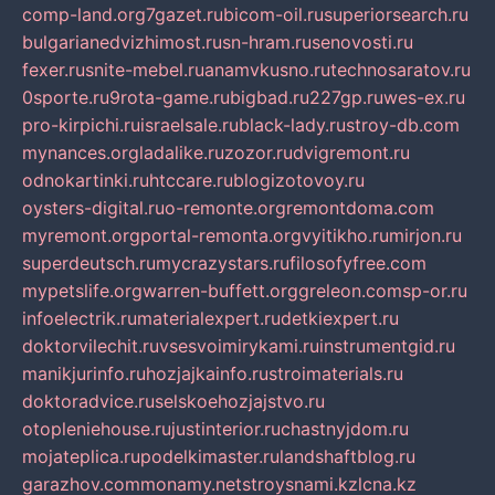
comp-land.org
7gazet.ru
bicom-oil.ru
superiorsearch.ru
bulgarianedvizhimost.ru
sn-hram.ru
senovosti.ru
fexer.ru
snite-mebel.ru
anamvkusno.ru
technosaratov.ru
0sporte.ru
9rota-game.ru
bigbad.ru
227gp.ru
wes-ex.ru
pro-kirpichi.ru
israelsale.ru
black-lady.ru
stroy-db.com
mynances.org
ladalike.ru
zozor.ru
dvigremont.ru
odnokartinki.ru
htccare.ru
blogizotovoy.ru
oysters-digital.ru
o-remonte.org
remontdoma.com
myremont.org
portal-remonta.org
vyitikho.ru
mirjon.ru
superdeutsch.ru
mycrazystars.ru
filosofyfree.com
mypetslife.org
warren-buffett.org
greleon.com
sp-or.ru
infoelectrik.ru
materialexpert.ru
detkiexpert.ru
doktorvilechit.ru
vsesvoimirykami.ru
instrumentgid.ru
manikjurinfo.ru
hozjajkainfo.ru
stroimaterials.ru
doktoradvice.ru
selskoehozjajstvo.ru
otopleniehouse.ru
justinterior.ru
chastnyjdom.ru
mojateplica.ru
podelkimaster.ru
landshaftblog.ru
garazhov.com
monamy.net
stroysnami.kz
lcna.kz