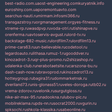
best-radio.com.ua
ost-engineering.com
kuryatnik.info
euroshiny.com.ua
poremontuavto.com
searchus-nauti.ru
mirmam.info
smi366.ru
transgazstroy.ru
orgmanagement.org
yes-fitness.ru
xtreme-rp.ru
wasdpvp.ru
voda-otri.ru
tishinapve.ru
orenferma.ru
avtoservis-avgust.ru
lord-tv.ru
backstage-682-music.ru
lordfilm7.ru
lordfilm13.ru
prime-cars63.ru
un-believable.ru
codetool.ru
legardoauto.ru
lithasa.ru
muz-1.ru
gooddver.ru
kinozadrot-3.ru
qr-plus-promo.ru
2shizashop.ru
udalenka-club.ru
nerabotaetsite.ru
carszona-bu.ru
dash-cash-now.ru
bravoprod.ru
kinozadrot13.ru
hotteygroup.ru
bagira31.ru
dommarketnsk.ru
dveriland73.ru
nis-glonass51.ru
veles-doroga.ru
tb02.ru
vrema-zdorov.ru
velonik.ru
surgutgloss.ru
nike-air-max-95.ru
nadookna.ru
lubov-pic.ru
mobilreklama.ru
pds-nn.ru
socrat2000.ru
vgurin.ru
spksochi.ru
shkola-klassika.ru
sabeonline.ru