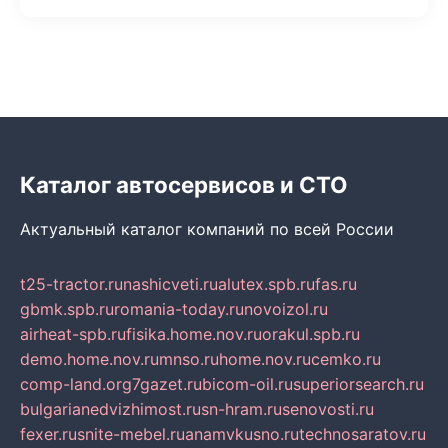
Каталог автосервисов и СТО
Актуальный каталог компаний по всей России
t25-tractor.ru
nashicveti.ru
alutex.spb.ru
fas.ru
gbmk.spb.ru
romania-today.ru
novoizol.ru
airheat-spb.ru
fisika.home.nov.ru
orakul.spb.ru
demo.home.nov.ru
mnso.ru
home.nov.ru
cemko.ru
comp-land.org
7gazet.ru
bicom-oil.ru
superiorsearch.ru
bulgarianedvizhimost.ru
sn-hram.ru
senovosti.ru
fexer.ru
snite-mebel.ru
anamvkusno.ru
technosaratov.ru