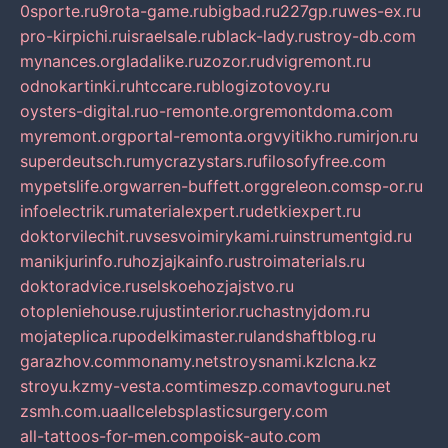
0sporte.ru
9rota-game.ru
bigbad.ru
227gp.ru
wes-ex.ru
pro-kirpichi.ru
israelsale.ru
black-lady.ru
stroy-db.com
mynances.org
ladalike.ru
zozor.ru
dvigremont.ru
odnokartinki.ru
htccare.ru
blogizotovoy.ru
oysters-digital.ru
o-remonte.org
remontdoma.com
myremont.org
portal-remonta.org
vyitikho.ru
mirjon.ru
superdeutsch.ru
mycrazystars.ru
filosofyfree.com
mypetslife.org
warren-buffett.org
greleon.com
sp-or.ru
infoelectrik.ru
materialexpert.ru
detkiexpert.ru
doktorvilechit.ru
vsesvoimirykami.ru
instrumentgid.ru
manikjurinfo.ru
hozjajkainfo.ru
stroimaterials.ru
doktoradvice.ru
selskoehozjajstvo.ru
otopleniehouse.ru
justinterior.ru
chastnyjdom.ru
mojateplica.ru
podelkimaster.ru
landshaftblog.ru
garazhov.com
monamy.net
stroysnami.kz
lcna.kz
stroyu.kz
my-vesta.com
timeszp.com
avtoguru.net
zsmh.com.ua
allcelebsplasticsurgery.com
all-tattoos-for-men.com
poisk-auto.com