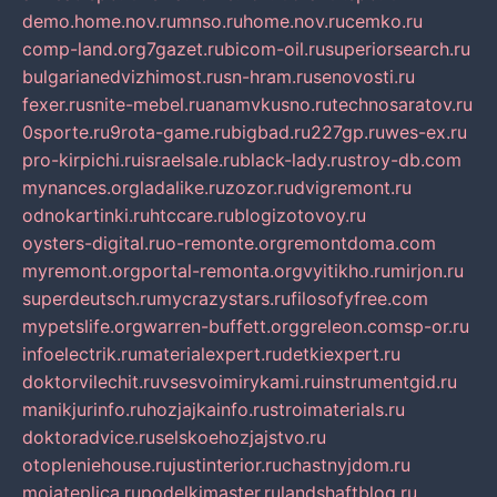
demo.home.nov.ru
mnso.ru
home.nov.ru
cemko.ru
comp-land.org
7gazet.ru
bicom-oil.ru
superiorsearch.ru
bulgarianedvizhimost.ru
sn-hram.ru
senovosti.ru
fexer.ru
snite-mebel.ru
anamvkusno.ru
technosaratov.ru
0sporte.ru
9rota-game.ru
bigbad.ru
227gp.ru
wes-ex.ru
pro-kirpichi.ru
israelsale.ru
black-lady.ru
stroy-db.com
mynances.org
ladalike.ru
zozor.ru
dvigremont.ru
odnokartinki.ru
htccare.ru
blogizotovoy.ru
oysters-digital.ru
o-remonte.org
remontdoma.com
myremont.org
portal-remonta.org
vyitikho.ru
mirjon.ru
superdeutsch.ru
mycrazystars.ru
filosofyfree.com
mypetslife.org
warren-buffett.org
greleon.com
sp-or.ru
infoelectrik.ru
materialexpert.ru
detkiexpert.ru
doktorvilechit.ru
vsesvoimirykami.ru
instrumentgid.ru
manikjurinfo.ru
hozjajkainfo.ru
stroimaterials.ru
doktoradvice.ru
selskoehozjajstvo.ru
otopleniehouse.ru
justinterior.ru
chastnyjdom.ru
mojateplica.ru
podelkimaster.ru
landshaftblog.ru