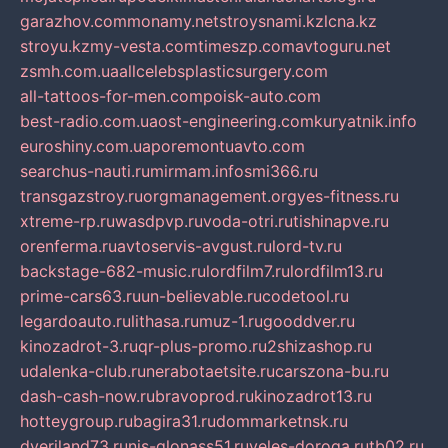
garazhov.com
monamy.net
stroysnami.kz
lcna.kz
stroyu.kz
my-vesta.com
timeszp.com
avtoguru.net
zsmh.com.ua
allcelebsplasticsurgery.com
all-tattoos-for-men.com
poisk-auto.com
best-radio.com.ua
ost-engineering.com
kuryatnik.info
euroshiny.com.ua
poremontuavto.com
searchus-nauti.ru
mirmam.info
smi366.ru
transgazstroy.ru
orgmanagement.org
yes-fitness.ru
xtreme-rp.ru
wasdpvp.ru
voda-otri.ru
tishinapve.ru
orenferma.ru
avtoservis-avgust.ru
lord-tv.ru
backstage-682-music.ru
lordfilm7.ru
lordfilm13.ru
prime-cars63.ru
un-believable.ru
codetool.ru
legardoauto.ru
lithasa.ru
muz-1.ru
gooddver.ru
kinozadrot-3.ru
qr-plus-promo.ru
2shizashop.ru
udalenka-club.ru
nerabotaetsite.ru
carszona-bu.ru
dash-cash-now.ru
bravoprod.ru
kinozadrot13.ru
hotteygroup.ru
bagira31.ru
dommarketnsk.ru
dveriland73.ru
nis-glonass51.ru
veles-doroga.ru
tb02.ru