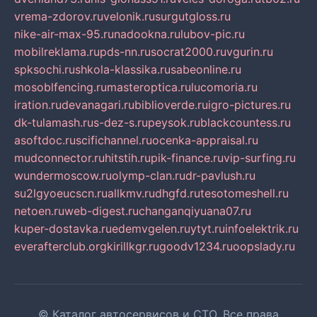
vrema-zdorov.ru
velonik.ru
surgutgloss.ru
nike-air-max-95.ru
nadookna.ru
lubov-pic.ru
mobilreklama.ru
pds-nn.ru
socrat2000.ru
vgurin.ru
spksochi.ru
shkola-klassika.ru
sabeonline.ru
mosoblfencing.ru
masteroptica.ru
lucomoria.ru
iration.ru
devanagari.ru
biblioverde.ru
igro-pictures.ru
dk-tulamash.ru
s-dez-s.ru
peysok.ru
blackcountess.ru
asoftdoc.ru
scifichannel.ru
ocenka-appraisal.ru
mudconnector.ru
hitstih.ru
pik-finance.ru
vip-surfing.ru
wundermoscow.ru
olymp-clan.ru
dr-pavlush.ru
su2lgyoeucscn.ru
allkmv.ru
dhgfd.ru
tesotomeshell.ru
netoen.ru
web-digest.ru
changanqiyuana07.ru
kuper-dostavka.ru
edemvgelen.ru
ytyt.ru
infoelektrik.ru
everafterclub.org
kirillkgr.ru
goodv1234.ru
oopslady.ru
© Каталог автосервисов и СТО. Все права