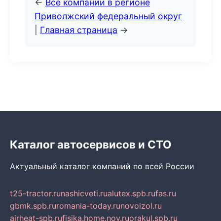
←
Все компании в регионе
Приволжский федеральный округ
|
Главная страница
→
Каталог автосервисов и СТО
Актуальный каталог компаний по всей России
t25-tractor.ru
nashicveti.ru
alutex.spb.ru
fas.ru
gbmk.spb.ru
romania-today.ru
novoizol.ru
airheat-spb.ru
fisika.home.nov.ru
orakul.spb.ru