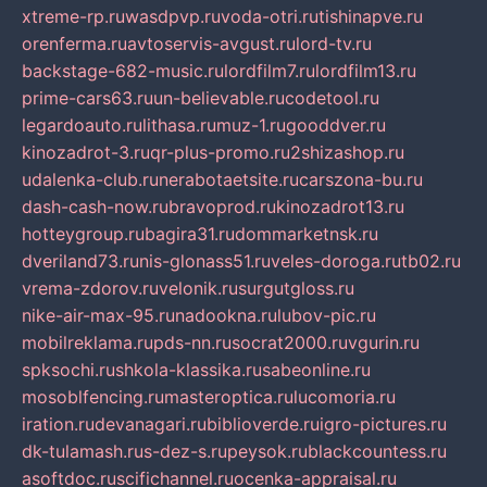
xtreme-rp.ru
wasdpvp.ru
voda-otri.ru
tishinapve.ru
orenferma.ru
avtoservis-avgust.ru
lord-tv.ru
backstage-682-music.ru
lordfilm7.ru
lordfilm13.ru
prime-cars63.ru
un-believable.ru
codetool.ru
legardoauto.ru
lithasa.ru
muz-1.ru
gooddver.ru
kinozadrot-3.ru
qr-plus-promo.ru
2shizashop.ru
udalenka-club.ru
nerabotaetsite.ru
carszona-bu.ru
dash-cash-now.ru
bravoprod.ru
kinozadrot13.ru
hotteygroup.ru
bagira31.ru
dommarketnsk.ru
dveriland73.ru
nis-glonass51.ru
veles-doroga.ru
tb02.ru
vrema-zdorov.ru
velonik.ru
surgutgloss.ru
nike-air-max-95.ru
nadookna.ru
lubov-pic.ru
mobilreklama.ru
pds-nn.ru
socrat2000.ru
vgurin.ru
spksochi.ru
shkola-klassika.ru
sabeonline.ru
mosoblfencing.ru
masteroptica.ru
lucomoria.ru
iration.ru
devanagari.ru
biblioverde.ru
igro-pictures.ru
dk-tulamash.ru
s-dez-s.ru
peysok.ru
blackcountess.ru
asoftdoc.ru
scifichannel.ru
ocenka-appraisal.ru