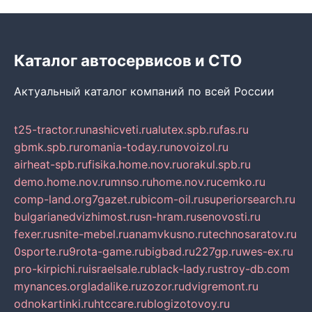
Каталог автосервисов и СТО
Актуальный каталог компаний по всей России
t25-tractor.ru
nashicveti.ru
alutex.spb.ru
fas.ru
gbmk.spb.ru
romania-today.ru
novoizol.ru
airheat-spb.ru
fisika.home.nov.ru
orakul.spb.ru
demo.home.nov.ru
mnso.ru
home.nov.ru
cemko.ru
comp-land.org
7gazet.ru
bicom-oil.ru
superiorsearch.ru
bulgarianedvizhimost.ru
sn-hram.ru
senovosti.ru
fexer.ru
snite-mebel.ru
anamvkusno.ru
technosaratov.ru
0sporte.ru
9rota-game.ru
bigbad.ru
227gp.ru
wes-ex.ru
pro-kirpichi.ru
israelsale.ru
black-lady.ru
stroy-db.com
mynances.org
ladalike.ru
zozor.ru
dvigremont.ru
odnokartinki.ru
htccare.ru
blogizotovoy.ru