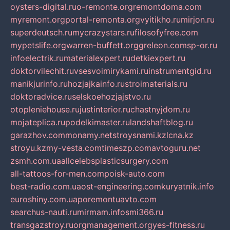
oysters-digital.ru
o-remonte.org
remontdoma.com
myremont.org
portal-remonta.org
vyitikho.ru
mirjon.ru
superdeutsch.ru
mycrazystars.ru
filosofyfree.com
mypetslife.org
warren-buffett.org
greleon.com
sp-or.ru
infoelectrik.ru
materialexpert.ru
detkiexpert.ru
doktorvilechit.ru
vsesvoimirykami.ru
instrumentgid.ru
manikjurinfo.ru
hozjajkainfo.ru
stroimaterials.ru
doktoradvice.ru
selskoehozjajstvo.ru
otopleniehouse.ru
justinterior.ru
chastnyjdom.ru
mojateplica.ru
podelkimaster.ru
landshaftblog.ru
garazhov.com
monamy.net
stroysnami.kz
lcna.kz
stroyu.kz
my-vesta.com
timeszp.com
avtoguru.net
zsmh.com.ua
allcelebsplasticsurgery.com
all-tattoos-for-men.com
poisk-auto.com
best-radio.com.ua
ost-engineering.com
kuryatnik.info
euroshiny.com.ua
poremontuavto.com
searchus-nauti.ru
mirmam.info
smi366.ru
transgazstroy.ru
orgmanagement.org
yes-fitness.ru