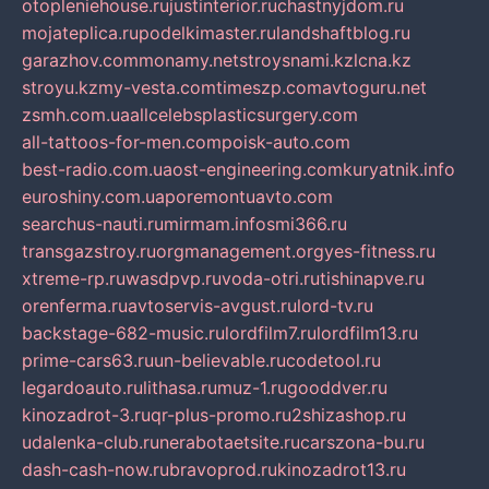
otopleniehouse.ru
justinterior.ru
chastnyjdom.ru
mojateplica.ru
podelkimaster.ru
landshaftblog.ru
garazhov.com
monamy.net
stroysnami.kz
lcna.kz
stroyu.kz
my-vesta.com
timeszp.com
avtoguru.net
zsmh.com.ua
allcelebsplasticsurgery.com
all-tattoos-for-men.com
poisk-auto.com
best-radio.com.ua
ost-engineering.com
kuryatnik.info
euroshiny.com.ua
poremontuavto.com
searchus-nauti.ru
mirmam.info
smi366.ru
transgazstroy.ru
orgmanagement.org
yes-fitness.ru
xtreme-rp.ru
wasdpvp.ru
voda-otri.ru
tishinapve.ru
orenferma.ru
avtoservis-avgust.ru
lord-tv.ru
backstage-682-music.ru
lordfilm7.ru
lordfilm13.ru
prime-cars63.ru
un-believable.ru
codetool.ru
legardoauto.ru
lithasa.ru
muz-1.ru
gooddver.ru
kinozadrot-3.ru
qr-plus-promo.ru
2shizashop.ru
udalenka-club.ru
nerabotaetsite.ru
carszona-bu.ru
dash-cash-now.ru
bravoprod.ru
kinozadrot13.ru