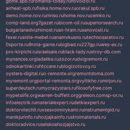
gbmk.spb.ru
romania-today.ru
novoizol.ru
airheat-spb.ru
fisika.home.nov.ru
orakul.spb.ru
demo.home.nov.ru
mnso.ru
home.nov.ru
cemko.ru
comp-land.org
7gazet.ru
bicom-oil.ru
superiorsearch.ru
bulgarianedvizhimost.ru
sn-hram.ru
senovosti.ru
fexer.ru
snite-mebel.ru
anamvkusno.ru
technosaratov.ru
0sporte.ru
9rota-game.ru
bigbad.ru
227gp.ru
wes-ex.ru
pro-kirpichi.ru
israelsale.ru
black-lady.ru
stroy-db.com
mynances.org
ladalike.ru
zozor.ru
dvigremont.ru
odnokartinki.ru
htccare.ru
blogizotovoy.ru
oysters-digital.ru
o-remonte.org
remontdoma.com
myremont.org
portal-remonta.org
vyitikho.ru
mirjon.ru
superdeutsch.ru
mycrazystars.ru
filosofyfree.com
mypetslife.org
warren-buffett.org
greleon.com
sp-or.ru
infoelectrik.ru
materialexpert.ru
detkiexpert.ru
doktorvilechit.ru
vsesvoimirykami.ru
instrumentgid.ru
manikjurinfo.ru
hozjajkainfo.ru
stroimaterials.ru
doktoradvice.ru
selskoehozjajstvo.ru