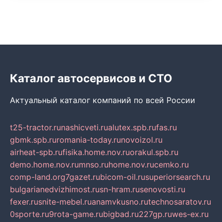
Каталог автосервисов и СТО
Актуальный каталог компаний по всей России
t25-tractor.ru
nashicveti.ru
alutex.spb.ru
fas.ru
gbmk.spb.ru
romania-today.ru
novoizol.ru
airheat-spb.ru
fisika.home.nov.ru
orakul.spb.ru
demo.home.nov.ru
mnso.ru
home.nov.ru
cemko.ru
comp-land.org
7gazet.ru
bicom-oil.ru
superiorsearch.ru
bulgarianedvizhimost.ru
sn-hram.ru
senovosti.ru
fexer.ru
snite-mebel.ru
anamvkusno.ru
technosaratov.ru
0sporte.ru
9rota-game.ru
bigbad.ru
227gp.ru
wes-ex.ru