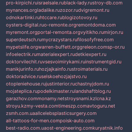
pro-kirpichi.ru
israelsale.ru
black-lady.ru
stroy-db.com
mynances.org
ladalike.ru
zozor.ru
dvigremont.ru
odnokartinki.ru
htccare.ru
blogizotovoy.ru
oysters-digital.ru
o-remonte.org
remontdoma.com
myremont.org
portal-remonta.org
vyitikho.ru
mirjon.ru
superdeutsch.ru
mycrazystars.ru
filosofyfree.com
mypetslife.org
warren-buffett.org
greleon.com
sp-or.ru
infoelectrik.ru
materialexpert.ru
detkiexpert.ru
doktorvilechit.ru
vsesvoimirykami.ru
instrumentgid.ru
manikjurinfo.ru
hozjajkainfo.ru
stroimaterials.ru
doktoradvice.ru
selskoehozjajstvo.ru
otopleniehouse.ru
justinterior.ru
chastnyjdom.ru
mojateplica.ru
podelkimaster.ru
landshaftblog.ru
garazhov.com
monamy.net
stroysnami.kz
lcna.kz
stroyu.kz
my-vesta.com
timeszp.com
avtoguru.net
zsmh.com.ua
allcelebsplasticsurgery.com
all-tattoos-for-men.com
poisk-auto.com
best-radio.com.ua
ost-engineering.com
kuryatnik.info