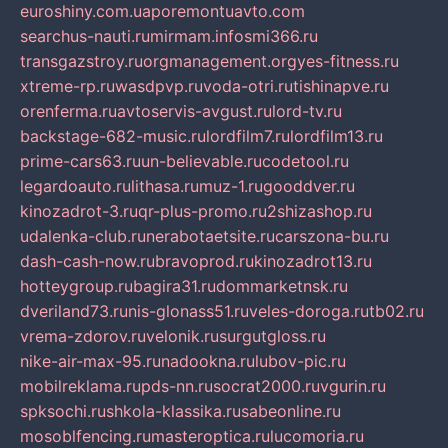
euroshiny.com.ua
poremontuavto.com
searchus-nauti.ru
mirmam.info
smi366.ru
transgazstroy.ru
orgmanagement.org
yes-fitness.ru
xtreme-rp.ru
wasdpvp.ru
voda-otri.ru
tishinapve.ru
orenferma.ru
avtoservis-avgust.ru
lord-tv.ru
backstage-682-music.ru
lordfilm7.ru
lordfilm13.ru
prime-cars63.ru
un-believable.ru
codetool.ru
legardoauto.ru
lithasa.ru
muz-1.ru
gooddver.ru
kinozadrot-3.ru
qr-plus-promo.ru
2shizashop.ru
udalenka-club.ru
nerabotaetsite.ru
carszona-bu.ru
dash-cash-now.ru
bravoprod.ru
kinozadrot13.ru
hotteygroup.ru
bagira31.ru
dommarketnsk.ru
dveriland73.ru
nis-glonass51.ru
veles-doroga.ru
tb02.ru
vrema-zdorov.ru
velonik.ru
surgutgloss.ru
nike-air-max-95.ru
nadookna.ru
lubov-pic.ru
mobilreklama.ru
pds-nn.ru
socrat2000.ru
vgurin.ru
spksochi.ru
shkola-klassika.ru
sabeonline.ru
mosoblfencing.ru
masteroptica.ru
lucomoria.ru