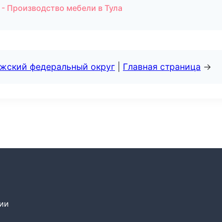
- Производство мебели в Тула
лжский федеральный округ
|
Главная страница
→
сии