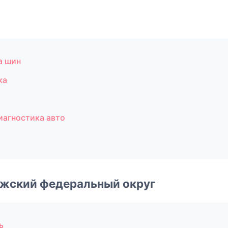
а шин
ка
иагностика авто
лжский федеральный округ
ь