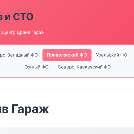
в и СТО
тоцентр Драйв Гараж
ро-Западный ФО
Приволжский ФО
Уральский ФО
Южный ФО
Северо-Кавказский ФО
йв Гараж