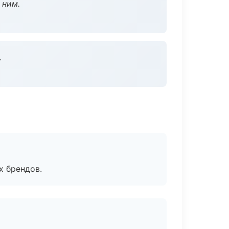
 ним.
.
х брендов.