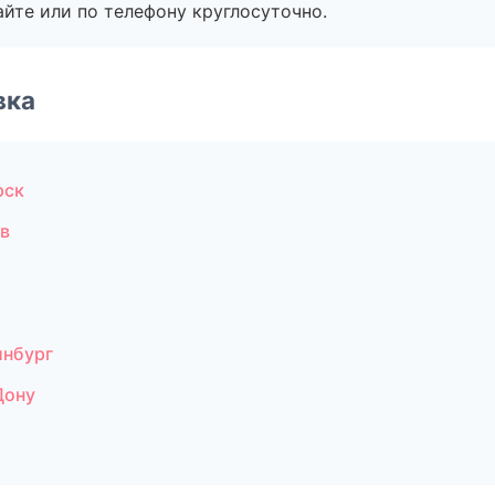
айте или по телефону круглосуточно.
вка
рск
в
инбург
Дону