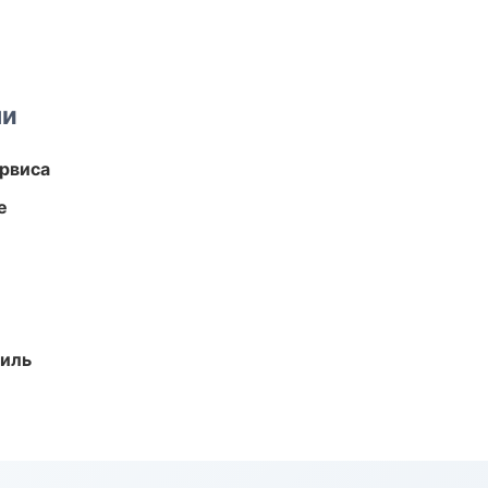
ми
рвиса
е
иль