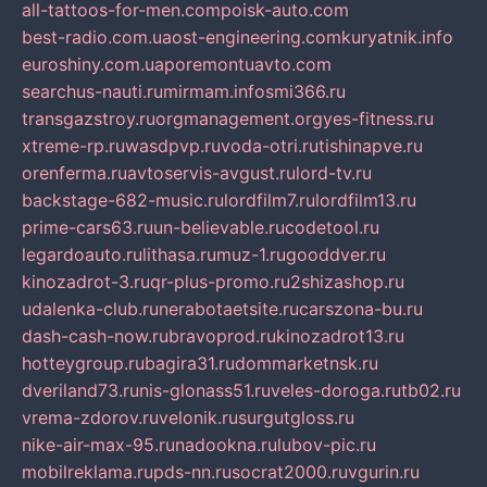
all-tattoos-for-men.com
poisk-auto.com
best-radio.com.ua
ost-engineering.com
kuryatnik.info
euroshiny.com.ua
poremontuavto.com
searchus-nauti.ru
mirmam.info
smi366.ru
transgazstroy.ru
orgmanagement.org
yes-fitness.ru
xtreme-rp.ru
wasdpvp.ru
voda-otri.ru
tishinapve.ru
orenferma.ru
avtoservis-avgust.ru
lord-tv.ru
backstage-682-music.ru
lordfilm7.ru
lordfilm13.ru
prime-cars63.ru
un-believable.ru
codetool.ru
legardoauto.ru
lithasa.ru
muz-1.ru
gooddver.ru
kinozadrot-3.ru
qr-plus-promo.ru
2shizashop.ru
udalenka-club.ru
nerabotaetsite.ru
carszona-bu.ru
dash-cash-now.ru
bravoprod.ru
kinozadrot13.ru
hotteygroup.ru
bagira31.ru
dommarketnsk.ru
dveriland73.ru
nis-glonass51.ru
veles-doroga.ru
tb02.ru
vrema-zdorov.ru
velonik.ru
surgutgloss.ru
nike-air-max-95.ru
nadookna.ru
lubov-pic.ru
mobilreklama.ru
pds-nn.ru
socrat2000.ru
vgurin.ru