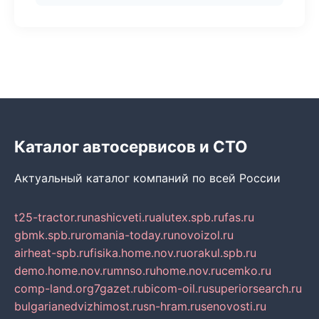
Каталог автосервисов и СТО
Актуальный каталог компаний по всей России
t25-tractor.ru
nashicveti.ru
alutex.spb.ru
fas.ru
gbmk.spb.ru
romania-today.ru
novoizol.ru
airheat-spb.ru
fisika.home.nov.ru
orakul.spb.ru
demo.home.nov.ru
mnso.ru
home.nov.ru
cemko.ru
comp-land.org
7gazet.ru
bicom-oil.ru
superiorsearch.ru
bulgarianedvizhimost.ru
sn-hram.ru
senovosti.ru