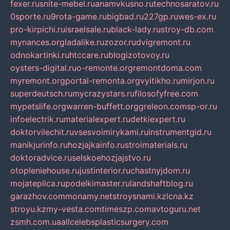
fexer.ru
snite-mebel.ru
anamvkusno.ru
technosaratov.ru
0sporte.ru
9rota-game.ru
bigbad.ru
227gp.ru
wes-ex.ru
pro-kirpichi.ru
israelsale.ru
black-lady.ru
stroy-db.com
mynances.org
ladalike.ru
zozor.ru
dvigremont.ru
odnokartinki.ru
htccare.ru
blogizotovoy.ru
oysters-digital.ru
o-remonte.org
remontdoma.com
myremont.org
portal-remonta.org
vyitikho.ru
mirjon.ru
superdeutsch.ru
mycrazystars.ru
filosofyfree.com
mypetslife.org
warren-buffett.org
greleon.com
sp-or.ru
infoelectrik.ru
materialexpert.ru
detkiexpert.ru
doktorvilechit.ru
vsesvoimirykami.ru
instrumentgid.ru
manikjurinfo.ru
hozjajkainfo.ru
stroimaterials.ru
doktoradvice.ru
selskoehozjajstvo.ru
otopleniehouse.ru
justinterior.ru
chastnyjdom.ru
mojateplica.ru
podelkimaster.ru
landshaftblog.ru
garazhov.com
monamy.net
stroysnami.kz
lcna.kz
stroyu.kz
my-vesta.com
timeszp.com
avtoguru.net
zsmh.com.ua
allcelebsplasticsurgery.com