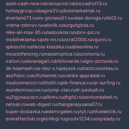
dash-cash-now.ru
bravoprod.ru
kinozadrot13.ru
hotteygroup.ru
bagira31.ru
dommarketnsk.ru
dveriland73.ru
nis-glonass51.ru
veles-doroga.ru
tb02.ru
vrema-zdorov.ru
velonik.ru
surgutgloss.ru
nike-air-max-95.ru
nadookna.ru
lubov-pic.ru
mobilreklama.ru
pds-nn.ru
socrat2000.ru
vgurin.ru
spksochi.ru
shkola-klassika.ru
sabeonline.ru
mosoblfencing.ru
masteroptica.ru
lucomoria.ru
iration.ru
devanagari.ru
biblioverde.ru
igro-pictures.ru
dk-tulamash.ru
s-dez-s.ru
peysok.ru
blackcountess.ru
asoftdoc.ru
scifichannel.ru
ocenka-appraisal.ru
mudconnector.ru
hitstih.ru
pik-finance.ru
vip-surfing.ru
wundermoscow.ru
olymp-clan.ru
dr-pavlush.ru
su2lgyoeucscn.ru
allkmv.ru
dhgfd.ru
tesotomeshell.ru
netoen.ru
web-digest.ru
changanqiyuana07.ru
kuper-dostavka.ru
edemvgelen.ru
ytyt.ru
infoelektrik.ru
everafterclub.org
kirillkgr.ru
goodv1234.ru
oopslady.ru