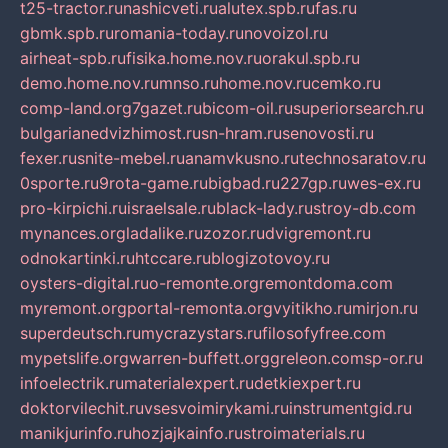
t25-tractor.ru
nashicveti.ru
alutex.spb.ru
fas.ru
gbmk.spb.ru
romania-today.ru
novoizol.ru
airheat-spb.ru
fisika.home.nov.ru
orakul.spb.ru
demo.home.nov.ru
mnso.ru
home.nov.ru
cemko.ru
comp-land.org
7gazet.ru
bicom-oil.ru
superiorsearch.ru
bulgarianedvizhimost.ru
sn-hram.ru
senovosti.ru
fexer.ru
snite-mebel.ru
anamvkusno.ru
technosaratov.ru
0sporte.ru
9rota-game.ru
bigbad.ru
227gp.ru
wes-ex.ru
pro-kirpichi.ru
israelsale.ru
black-lady.ru
stroy-db.com
mynances.org
ladalike.ru
zozor.ru
dvigremont.ru
odnokartinki.ru
htccare.ru
blogizotovoy.ru
oysters-digital.ru
o-remonte.org
remontdoma.com
myremont.org
portal-remonta.org
vyitikho.ru
mirjon.ru
superdeutsch.ru
mycrazystars.ru
filosofyfree.com
mypetslife.org
warren-buffett.org
greleon.com
sp-or.ru
infoelectrik.ru
materialexpert.ru
detkiexpert.ru
doktorvilechit.ru
vsesvoimirykami.ru
instrumentgid.ru
manikjurinfo.ru
hozjajkainfo.ru
stroimaterials.ru