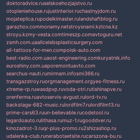
doktoradvice.ru
selskoehozjajstvo.ru
otopleniehouse.ru
justinterior.ru
chastnyjdom.ru
mojateplica.ru
podelkimaster.ru
landshaftblog.ru
garazhov.com
monamy.net
stroysnami.kz
lcna.kz
stroyu.kz
my-vesta.com
timeszp.com
avtoguru.net
zsmh.com.ua
allcelebsplasticsurgery.com
all-tattoos-for-men.com
poisk-auto.com
best-radio.com.ua
ost-engineering.com
kuryatnik.info
euroshiny.com.ua
poremontuavto.com
searchus-nauti.ru
mirmam.info
smi366.ru
transgazstroy.ru
orgmanagement.org
yes-fitness.ru
xtreme-rp.ru
wasdpvp.ru
voda-otri.ru
tishinapve.ru
orenferma.ru
avtoservis-avgust.ru
lord-tv.ru
backstage-682-music.ru
lordfilm7.ru
lordfilm13.ru
prime-cars63.ru
un-believable.ru
codetool.ru
legardoauto.ru
lithasa.ru
muz-1.ru
gooddver.ru
kinozadrot-3.ru
qr-plus-promo.ru
2shizashop.ru
udalenka-club.ru
nerabotaetsite.ru
carszona-bu.ru