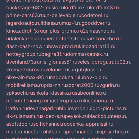
backstage-682-music.ru
lordfilm7.ru
lordfilm13.ru
prime-cars63.ru
un-believable.ru
codetool.ru
legardoauto.ru
lithasa.ru
muz-1.ru
gooddver.ru
kinozadrot-3.ru
qr-plus-promo.ru
2shizashop.ru
udalenka-club.ru
nerabotaetsite.ru
carszona-bu.ru
dash-cash-now.ru
bravoprod.ru
kinozadrot13.ru
hotteygroup.ru
bagira31.ru
dommarketnsk.ru
dveriland73.ru
nis-glonass51.ru
veles-doroga.ru
tb02.ru
vrema-zdorov.ru
velonik.ru
surgutgloss.ru
nike-air-max-95.ru
nadookna.ru
lubov-pic.ru
mobilreklama.ru
pds-nn.ru
socrat2000.ru
vgurin.ru
spksochi.ru
shkola-klassika.ru
sabeonline.ru
mosoblfencing.ru
masteroptica.ru
lucomoria.ru
iration.ru
devanagari.ru
biblioverde.ru
igro-pictures.ru
dk-tulamash.ru
s-dez-s.ru
peysok.ru
blackcountess.ru
asoftdoc.ru
scifichannel.ru
ocenka-appraisal.ru
mudconnector.ru
hitstih.ru
pik-finance.ru
vip-surfing.ru