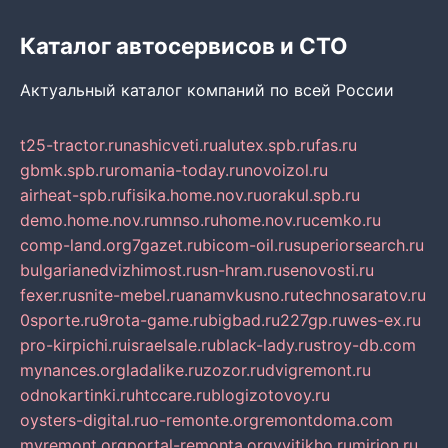
Каталог автосервисов и СТО
Актуальный каталог компаний по всей России
t25-tractor.ru
nashicveti.ru
alutex.spb.ru
fas.ru
gbmk.spb.ru
romania-today.ru
novoizol.ru
airheat-spb.ru
fisika.home.nov.ru
orakul.spb.ru
demo.home.nov.ru
mnso.ru
home.nov.ru
cemko.ru
comp-land.org
7gazet.ru
bicom-oil.ru
superiorsearch.ru
bulgarianedvizhimost.ru
sn-hram.ru
senovosti.ru
fexer.ru
snite-mebel.ru
anamvkusno.ru
technosaratov.ru
0sporte.ru
9rota-game.ru
bigbad.ru
227gp.ru
wes-ex.ru
pro-kirpichi.ru
israelsale.ru
black-lady.ru
stroy-db.com
mynances.org
ladalike.ru
zozor.ru
dvigremont.ru
odnokartinki.ru
htccare.ru
blogizotovoy.ru
oysters-digital.ru
o-remonte.org
remontdoma.com
myremont.org
portal-remonta.org
vyitikho.ru
mirjon.ru