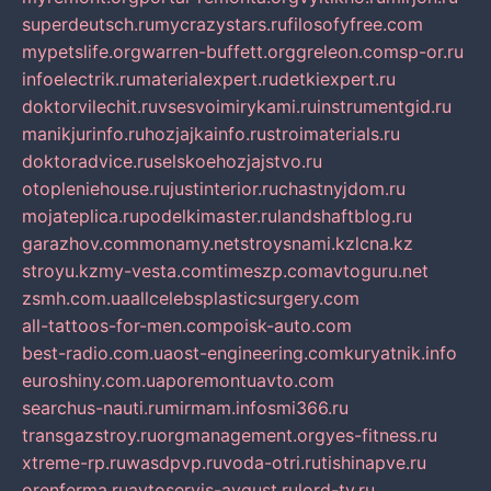
superdeutsch.ru
mycrazystars.ru
filosofyfree.com
mypetslife.org
warren-buffett.org
greleon.com
sp-or.ru
infoelectrik.ru
materialexpert.ru
detkiexpert.ru
doktorvilechit.ru
vsesvoimirykami.ru
instrumentgid.ru
manikjurinfo.ru
hozjajkainfo.ru
stroimaterials.ru
doktoradvice.ru
selskoehozjajstvo.ru
otopleniehouse.ru
justinterior.ru
chastnyjdom.ru
mojateplica.ru
podelkimaster.ru
landshaftblog.ru
garazhov.com
monamy.net
stroysnami.kz
lcna.kz
stroyu.kz
my-vesta.com
timeszp.com
avtoguru.net
zsmh.com.ua
allcelebsplasticsurgery.com
all-tattoos-for-men.com
poisk-auto.com
best-radio.com.ua
ost-engineering.com
kuryatnik.info
euroshiny.com.ua
poremontuavto.com
searchus-nauti.ru
mirmam.info
smi366.ru
transgazstroy.ru
orgmanagement.org
yes-fitness.ru
xtreme-rp.ru
wasdpvp.ru
voda-otri.ru
tishinapve.ru
orenferma.ru
avtoservis-avgust.ru
lord-tv.ru