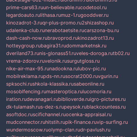
prime-cars63.ru
un-believable.ru
codetool.ru
legardoauto.ru
lithasa.ru
muz-1.ru
gooddver.ru
kinozadrot-3.ru
qr-plus-promo.ru
2shizashop.ru
udalenka-club.ru
nerabotaetsite.ru
carszona-bu.ru
dash-cash-now.ru
bravoprod.ru
kinozadrot13.ru
hotteygroup.ru
bagira31.ru
dommarketnsk.ru
dveriland73.ru
nis-glonass51.ru
veles-doroga.ru
tb02.ru
vrema-zdorov.ru
velonik.ru
surgutgloss.ru
nike-air-max-95.ru
nadookna.ru
lubov-pic.ru
mobilreklama.ru
pds-nn.ru
socrat2000.ru
vgurin.ru
spksochi.ru
shkola-klassika.ru
sabeonline.ru
mosoblfencing.ru
masteroptica.ru
lucomoria.ru
iration.ru
devanagari.ru
biblioverde.ru
igro-pictures.ru
dk-tulamash.ru
s-dez-s.ru
peysok.ru
blackcountess.ru
asoftdoc.ru
scifichannel.ru
ocenka-appraisal.ru
mudconnector.ru
hitstih.ru
pik-finance.ru
vip-surfing.ru
wundermoscow.ru
olymp-clan.ru
dr-pavlush.ru