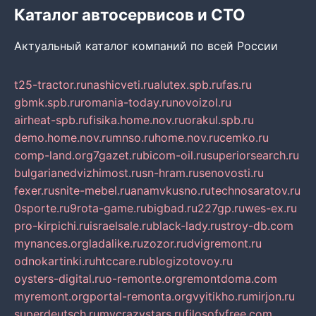
Каталог автосервисов и СТО
Актуальный каталог компаний по всей России
t25-tractor.ru
nashicveti.ru
alutex.spb.ru
fas.ru
gbmk.spb.ru
romania-today.ru
novoizol.ru
airheat-spb.ru
fisika.home.nov.ru
orakul.spb.ru
demo.home.nov.ru
mnso.ru
home.nov.ru
cemko.ru
comp-land.org
7gazet.ru
bicom-oil.ru
superiorsearch.ru
bulgarianedvizhimost.ru
sn-hram.ru
senovosti.ru
fexer.ru
snite-mebel.ru
anamvkusno.ru
technosaratov.ru
0sporte.ru
9rota-game.ru
bigbad.ru
227gp.ru
wes-ex.ru
pro-kirpichi.ru
israelsale.ru
black-lady.ru
stroy-db.com
mynances.org
ladalike.ru
zozor.ru
dvigremont.ru
odnokartinki.ru
htccare.ru
blogizotovoy.ru
oysters-digital.ru
o-remonte.org
remontdoma.com
myremont.org
portal-remonta.org
vyitikho.ru
mirjon.ru
superdeutsch.ru
mycrazystars.ru
filosofyfree.com