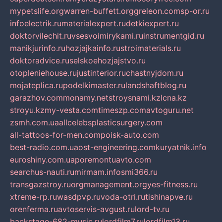
mypetslife.org
warren-buffett.org
greleon.com
sp-or.ru
infoelectrik.ru
materialexpert.ru
detkiexpert.ru
doktorvilechit.ru
vsesvoimirykami.ru
instrumentgid.ru
manikjurinfo.ru
hozjajkainfo.ru
stroimaterials.ru
doktoradvice.ru
selskoehozjajstvo.ru
otopleniehouse.ru
justinterior.ru
chastnyjdom.ru
mojateplica.ru
podelkimaster.ru
landshaftblog.ru
garazhov.com
monamy.net
stroysnami.kz
lcna.kz
stroyu.kz
my-vesta.com
timeszp.com
avtoguru.net
zsmh.com.ua
allcelebsplasticsurgery.com
all-tattoos-for-men.com
poisk-auto.com
best-radio.com.ua
ost-engineering.com
kuryatnik.info
euroshiny.com.ua
poremontuavto.com
searchus-nauti.ru
mirmam.info
smi366.ru
transgazstroy.ru
orgmanagement.org
yes-fitness.ru
xtreme-rp.ru
wasdpvp.ru
voda-otri.ru
tishinapve.ru
orenferma.ru
avtoservis-avgust.ru
lord-tv.ru
backstage-682-music.ru
lordfilm7.ru
lordfilm13.ru