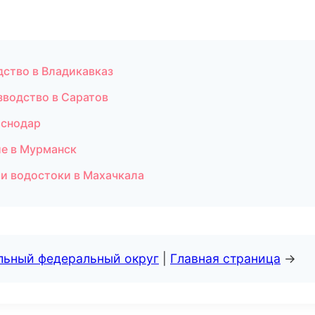
дство в Владикавказ
зводство в Саратов
аснодар
е в Мурманск
 и водостоки в Махачкала
альный федеральный округ
|
Главная страница
→