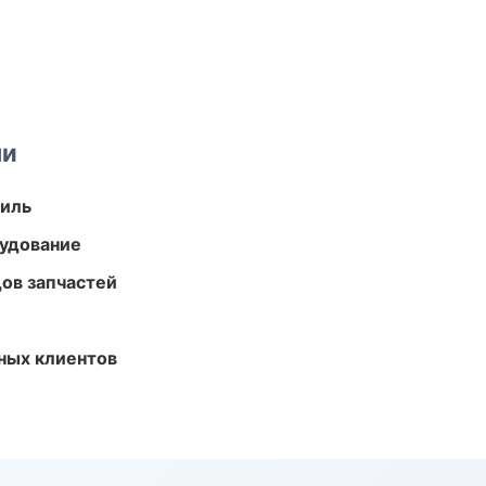
ми
иль
удование
ов запчастей
ных клиентов