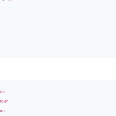
ла
монт
ка