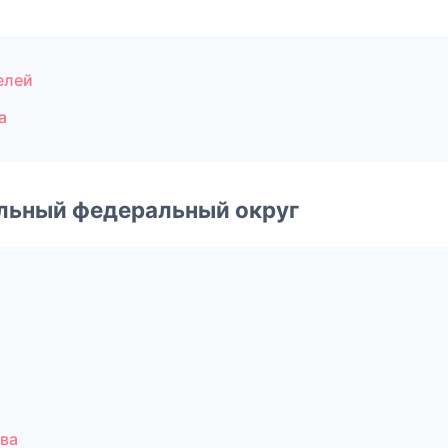
елей
а
альный федеральный округ
ва