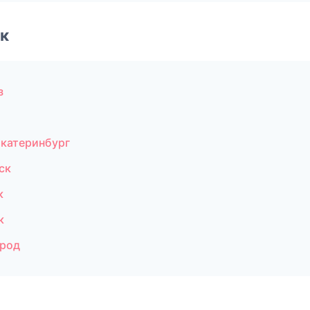
к
з
Екатеринбург
ск
к
к
ород