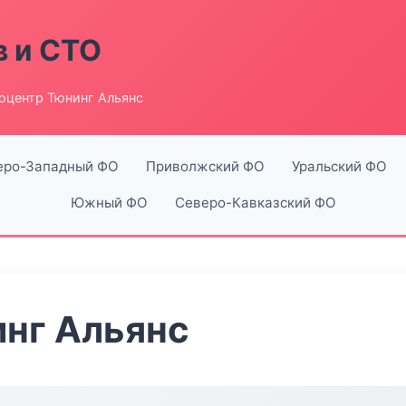
в и СТО
оцентр Тюнинг Альянс
еро-Западный ФО
Приволжский ФО
Уральский ФО
Южный ФО
Северо-Кавказский ФО
нг Альянс