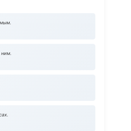
омым.
 ним.
сах.