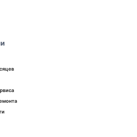
ми
есяцев
рвиса
ремонта
ти